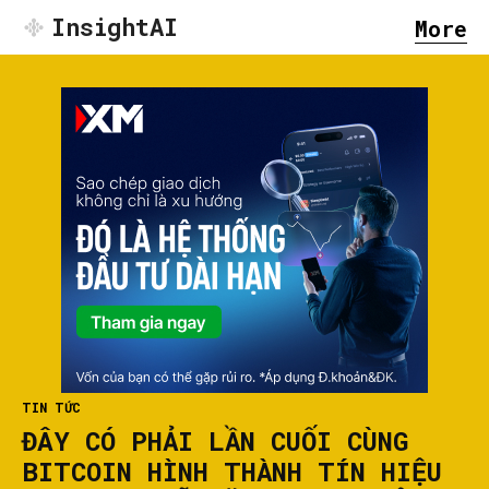
InsightAI
More
TIN TỨC
ĐÂY CÓ PHẢI LẦN CUỐI CÙNG
BITCOIN HÌNH THÀNH TÍN HIỆU