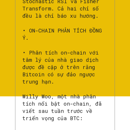
Stochastic RSI và Fisher
Transform. Cả hai chỉ số
đều là chỉ báo xu hướng.
• ON-CHAIN PHÂN TÍCH ĐỒNG
Ý.
• Phân tích on-chain với
tâm lý của nhà giao dịch
được đề cập ở trên rằng
Bitcoin có sự đảo ngược
trung hạn.
Willy Woo, một nhà phân
tích nổi bật on-chain, đã
viết sau tuần trước về
triển vọng của BTC: