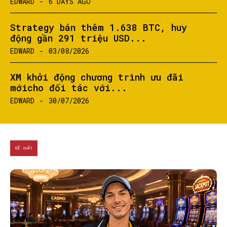
EDWARD
-
6 DAYS AGO
Strategy bán thêm 1.638 BTC, huy
động gần 291 triệu USD...
EDWARD
-
03/08/2026
XM khởi động chương trình ưu đãi
mớicho đối tác với...
EDWARD
-
30/07/2026
ĐỀ XUẤT