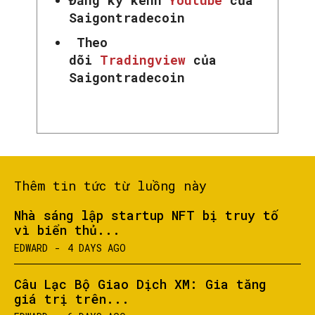
Đăng ký kênh
Youtube
của
Saigontradecoin
Theo
dõi
Tradingview
của
Saigontradecoin
Thêm tin tức từ luồng này
Nhà sáng lập startup NFT bị truy tố
vì biển thủ...
EDWARD
-
4 DAYS AGO
Câu Lạc Bộ Giao Dịch XM: Gia tăng
giá trị trên...