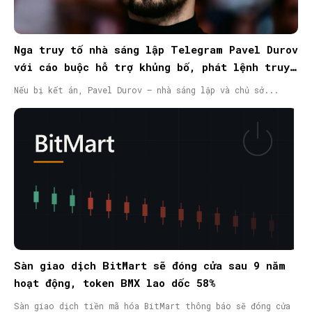
Nga truy tố nhà sáng lập Telegram Pavel Durov
với cáo buộc hỗ trợ khủng bố, phát lệnh truy
nã quốc tế
Nếu bị kết án, Pavel Durov – nhà sáng lập và chủ sở...
Sàn giao dịch BitMart sẽ đóng cửa sau 9 năm
hoạt động, token BMX lao dốc 58%
Sàn giao dịch tiền mã hóa BitMart thông báo sẽ đóng cửa