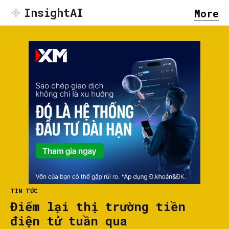
InsightAI
More
TIN TỨC
Điểm lại thị trường tiền
điện tử tuần qua