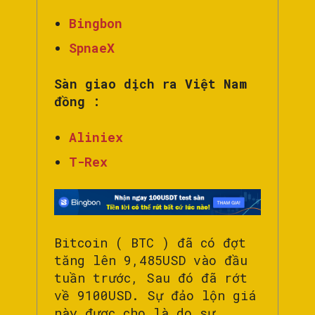
Bingbon
SpnaeX
Sàn giao dịch ra Việt Nam
đồng :
Aliniex
T-Rex
Bitcoin ( BTC ) đã có đợt
tăng lên 9,485USD vào đầu
tuần trước, Sau đó đã rớt
về 9100USD. Sự đảo lộn giá
này được cho là do sự