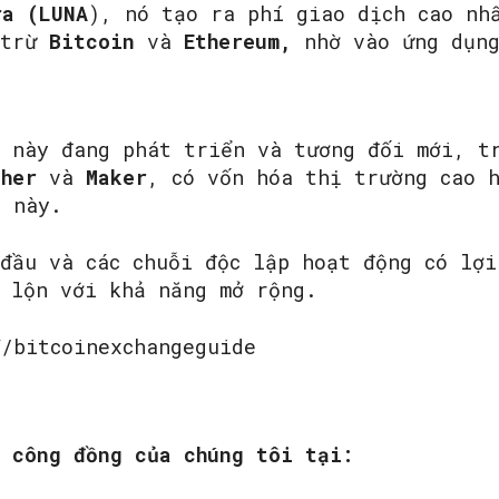
ra (LUNA
), nó tạo ra phí giao dịch cao nh
 trừ
Bitcoin
và
Ethereum,
nhờ vào ứng dụng
này đang phát triển và tương đối mới, tr
her
và
Maker
, có vốn hóa thị trường cao 
s
này.
 đầu và các chuỗi độc lập hoạt động có lợ
 lộn với khả năng mở rộng.
/bitcoinexchangeguide
m công đồng của chúng tôi tại: