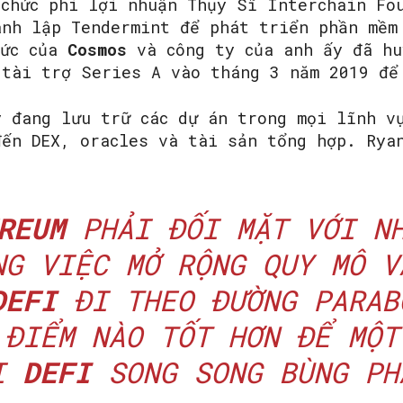
 chức phi lợi nhuận Thụy Sĩ Interchain Fo
ành lập Tendermint để phát triển phần mềm
ức của
Cosmos
và công ty của anh ấy đã hu
 tài trợ Series A vào tháng 3 năm 2019 để
y đang lưu trữ các dự án trong mọi lĩnh v
đến DEX, oracles và tài sản tổng hợp. Rya
REUM
PHẢI ĐỐI MẶT VỚI NH
NG VIỆC MỞ RỘNG QUY MÔ V
DEFI
ĐI THEO ĐƯỜNG PARAB
 ĐIỂM NÀO TỐT HƠN ĐỂ MỘT
I
DEFI
SONG SONG BÙNG PH