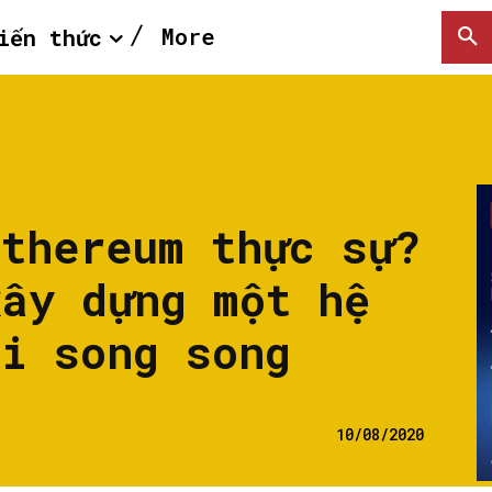
More
iến thức
Ethereum thực sự?
xây dựng một hệ
Fi song song
10/08/2020