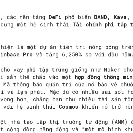
h, các nền tảng
DeFi
phổ biến
BAND, Kava,
dựng một hệ sinh thái
Tài chính phi tập 
hiện là một dự án tiên tri nóng bỏng trê
oinbase Pro
và tăng 6,250% so với đầu năm
 cho vay
phi tập trung
giống như Maker cho
ài sản thế chấp vào một
hợp đồng thông min
. Mã thông báo quản trị của nó bảo vệ ch
hí và lạm phát. Mặc dù có nhiều sai sót 
 vọng hơn, chẳng hạn như nhiều tài sản tổ
ó với hệ sinh thái
Cosmos
khiến nó trở nên
một nhà tạo lập thị trường tự động (AMM) 
ột cộng đồng năng động và “một mô hình kh