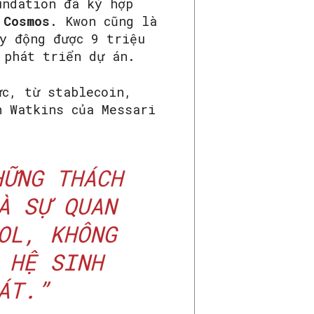
undation đã ký hợp
Cosmos
. Kwon cũng là
y động được 9 triệu
 phát triển dự án.
ực, từ stablecoin,
n Watkins của Messari
ỮNG THÁCH
À SỰ QUAN
OL, KHÔNG
 HỆ SINH
ÁT.”