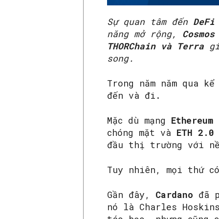
Sự quan tâm đến
DeF
năng mở rộng,
Cosmos
THORChain và Terra
g
song.
Trong năm năm qua kể
đến và đi.
Mặc dù mạng
Ethereum
chóng mặt và
ETH 2.
đầu thị trường với n
Tuy nhiên, mọi thứ c
Gần đây,
Cardano
đã p
nó là Charles Hoskin