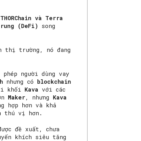
 THORChain và Terra
trung (DeFi)
song
n thị trường, nó đang
.
 phép người dùng vay
h
nhưng có
blockchain
uỗi khối
Kava
với các
hơn
Maker
, nhưng
Kava
ng hợp hơn và khả
 thú vị hơn.
được đề xuất, chưa
uyến khích siêu tăng