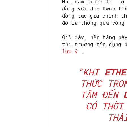
Hai năm trước đó, tổ
đồng với Jae Kwon th
đồng tác giả chính th
đô la thông qua vòng
Giờ đây, nền tảng nà
thị trường tín dụng 
lưu ý
,
“KHI
ETHE
THỨC TRO
TÂM ĐẾN
CÓ THỜI
THÁ