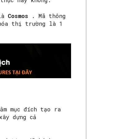
 thực hay không.
 là
Cosmos
. Mã thông
hóa thị trường là 1
ằm mục đích tạo ra
xây dựng cả