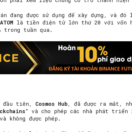
còn phải xem liệu chúng có trở thành hiện
 án đang được sử dụng để xây dựng, và đó
ATOM
là tiền điện tử lớn thứ 20 với vốn 
% trong tuần qua.
n
đầu tiên,
Cosmos Hub
, đã được ra mắt, nh
ckchains
” và cho phép các nhà phát triển 
và không được phép.