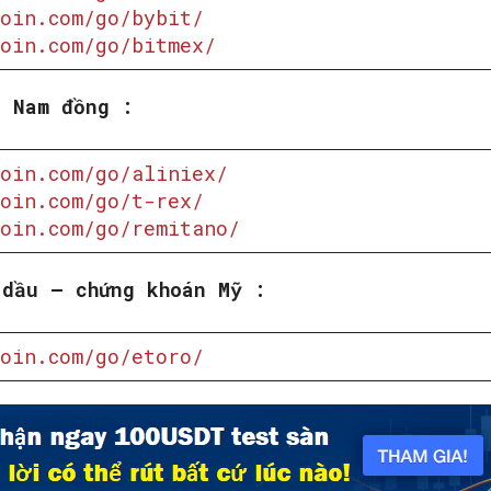
oin.com/go/bybit/
oin.com/go/bitmex/
t Nam đồng :
SEARCH...
oin.com/go/aliniex/
oin.com/go/t-rex/
oin.com/go/remitano/
 dầu – chứng khoán Mỹ :
oin.com/go/etoro/