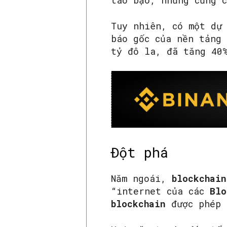
táo bạo, nhưng cũng 
Tuy nhiên, có một dự
báo gốc của nền tảng
tỷ đô la, đã tăng 40
Đột phá
Năm ngoái,
blockchai
“internet của các
Blo
blockchain
được phép 