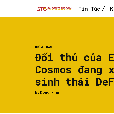
Tin Tức
K
HƯỚNG DẪN
Đối thủ của 
Cosmos đang 
sinh thái De
By
Dong Pham