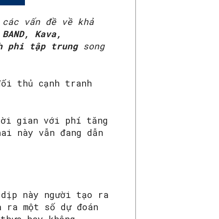
 các vấn đề về khả
ư
BAND, Kava,
h phi tập trung
song
ối thủ cạnh tranh
hời gian với phí tăng
hai này vẫn đang dẫn
dịp này người tạo ra
a ra một số dự đoán