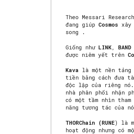
Theo Messari Researc
đang giúp
Cosmos
xây 
song .
Giống như
LINK
,
BAND
được niêm yết trên
C
Kava
là một nền tảng
tiền bằng cách đưa t
độc lập của riêng nó
nhà phân phối nhận p
có một tầm nhìn tham
năng tương tác của n
THORChain (RUNE
) là 
hoạt động nhưng có m