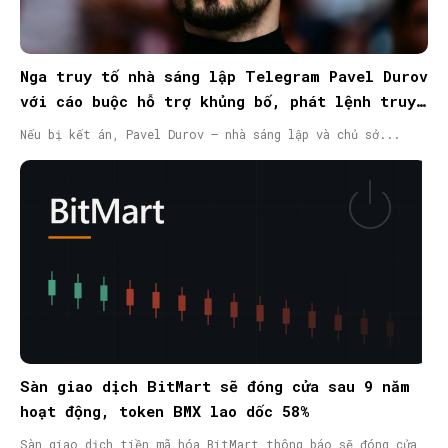
Nga truy tố nhà sáng lập Telegram Pavel Durov
với cáo buộc hỗ trợ khủng bố, phát lệnh truy
nã quốc tế
Nếu bị kết án, Pavel Durov – nhà sáng lập và chủ sở...
Sàn giao dịch BitMart sẽ đóng cửa sau 9 năm
hoạt động, token BMX lao dốc 58%
Sàn giao dịch tiền mã hóa BitMart thông báo sẽ đóng cửa