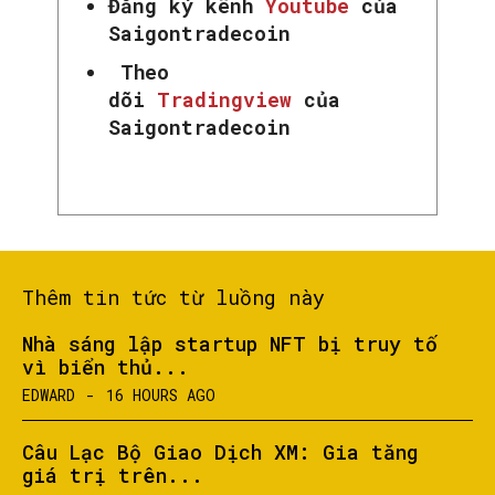
Đăng ký kênh
Youtube
của
Saigontradecoin
Theo
dõi
Tradingview
của
Saigontradecoin
Thêm tin tức từ luồng này
Nhà sáng lập startup NFT bị truy tố
SEARCH...
vì biển thủ...
EDWARD
-
16 HOURS AGO
Câu Lạc Bộ Giao Dịch XM: Gia tăng
giá trị trên...