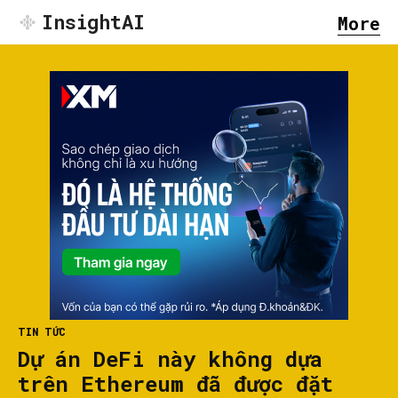
InsightAI
More
TIN TỨC
Dự án DeFi này không dựa
trên Ethereum đã được đặt