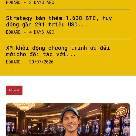
EDWARD
-
3 DAYS AGO
Strategy bán thêm 1.638 BTC, huy
động gần 291 triệu USD...
EDWARD
-
4 DAYS AGO
XM khởi động chương trình ưu đãi
mớicho đối tác với...
EDWARD
-
30/07/2026
ĐỀ XUẤT