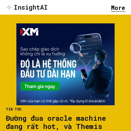
InsightAI
More
TIN TỨC
Đường đua oracle machine
đang rất hot, và Themis