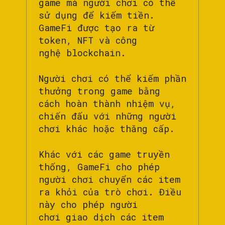
game mà người chơi có thể
sử dụng để kiếm tiền.
GameFi được tạo ra từ
token, NFT và công
nghệ blockchain.
Người chơi có thể kiếm phần
thưởng trong game bằng
cách hoàn thành nhiệm vụ,
chiến đấu với những người
chơi khác hoặc thăng cấp.
Khác với các game truyền
thống, GameFi cho phép
người chơi chuyển các item
ra khỏi của trò chơi. Điều
này cho phép người
chơi giao dịch các item