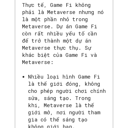
Thực tế, Game Fi không
phải là Metaverse nhưng nó
là một phần nhỏ trong
Metaverse. Dự án Game Fi
còn rất nhiều yếu tố cần
để trở thành một dự án
Metaverse thực thụ. Sự
khác biệt của Game Fi và
Metaverse:
Nhiều loại hình Game Fi
là thế giới đóng, không
cho phép người chơi chính
sửa, sáng tạo. Trong
khi, Metaverse là thế
giới mở, nơi người tham
gia có thể sáng tạo
không giới hạn.