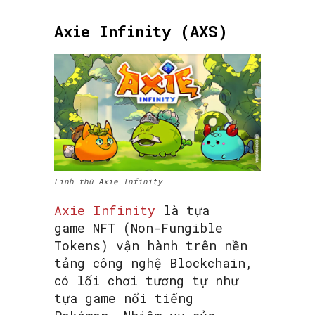
Axie Infinity (AXS)
Linh thú Axie Infinity
Axie Infinity
là tựa
game NFT (Non-Fungible
Tokens) vận hành trên nền
tảng công nghệ Blockchain,
có lối chơi tương tự như
tựa game nổi tiếng