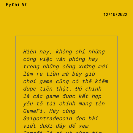
By
Chí Vĩ
12/10/2022
Hiện nay, không chỉ những
công việc văn phòng hay
trong những công xưởng mới
làm ra tiền mà bây giờ
chơi game cũng có thể kiếm
được tiền thật. Đó chính
là các game được kết hợp
yếu tố tài chính mang tên
GameFi. Hãy cùng
Saigontradecoin đọc bài
viết dưới đây để xem