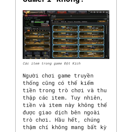
Các item trong game Đột Kích
Người chơi game truyền
thống cũng có thể kiếm
tiền trong trò chơi và thu
thập các item. Tuy nhiên,
tiền và item này không thể
được giao dịch bên ngoài
trò chơi. Hầu hết, chúng
thậm chí không mang bất kỳ