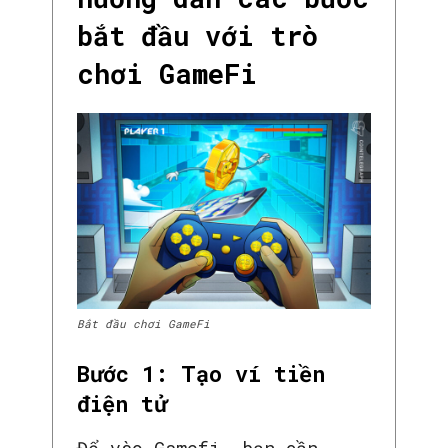
bắt đầu với trò
chơi GameFi
Bắt đầu chơi GameFi
Bước 1: Tạo ví tiền
điện tử
SEARCH...