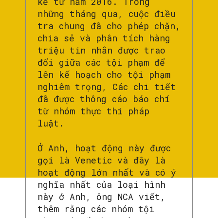
kể từ năm 2016. Trong
những tháng qua, cuộc điều
tra chung đã cho phép chặn,
chia sẻ và phân tích hàng
triệu tin nhắn được trao
đổi giữa các tội phạm để
lên kế hoạch cho tội phạm
nghiêm trọng, Các chi tiết
đã được thông cáo báo chí
từ nhóm thực thi pháp
luật.
Ở Anh, hoạt động này được
gọi là Venetic và đây là
hoạt động lớn nhất và có ý
nghĩa nhất của loại hình
này ở Anh, ông NCA viết,
thêm rằng các nhóm tội