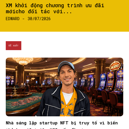
XM khởi động chương trình ưu đãi
mớicho đối tác với...
EDWARD
-
30/07/2026
ĐỀ XUẤT
Nhà sáng lập startup NFT bị truy tố vì biển