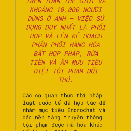
TRÊN TOÀN THẾ GIỚI VÀ
KHOẢNG 10.000 NGƯỜI
DÙNG Ở ANH – VIỆC SỬ
DỤNG DUY NHẤT LÀ PHỐI
HỢP VÀ LÊN KẾ HOẠCH
PHÂN PHỐI HÀNG HÓA
BẤT HỢP PHÁP, RỬA
TIỀN VÀ ÂM MƯU TIÊU
DIỆT TỘI PHẠM ĐỐI
THỦ.
Các cơ quan thực thi pháp
luật quốc tế đã hợp tác để
nhắm mục tiêu Encrochat và
các nền tảng truyền thông
tội phạm được mã hóa khác