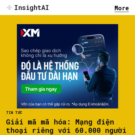
InsightAI
More
TIN TỨC
Giải mã mã hóa: Mạng điện
thoại riêng với 60.000 người