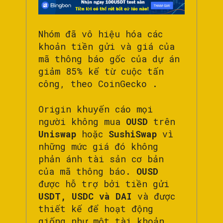
Nhóm đã vô hiệu hóa các
khoản tiền gửi và giá của
mã thông báo gốc của dự án
giảm 85% kể từ cuộc tấn
công, theo CoinGecko .
Origin khuyến cáo mọi
người không mua
OUSD
trên
Uniswap
hoặc
SushiSwap
vì
những mức giá đó không
phản ánh tài sản cơ bản
của mã thông báo.
OUSD
được hỗ trợ bởi tiền gửi
USDT, USDC và DAI
và được
thiết kế để hoạt động
giống như một tài khoản