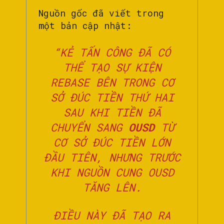
Nguồn gốc đã viết trong
một bản cập nhật:
“KẺ TẤN CÔNG ĐÃ CÓ
THỂ TẠO SỰ KIỆN
REBASE BÊN TRONG CƠ
SỞ ĐÚC TIỀN THỨ HAI
SAU KHI TIỀN ĐÃ
CHUYỂN SANG
OUSD
TỪ
CƠ SỞ ĐÚC TIỀN LỚN
ĐẦU TIÊN, NHƯNG TRƯỚC
KHI NGUỒN CUNG OUSD
TĂNG LÊN.
ĐIỀU NÀY ĐÃ TẠO RA