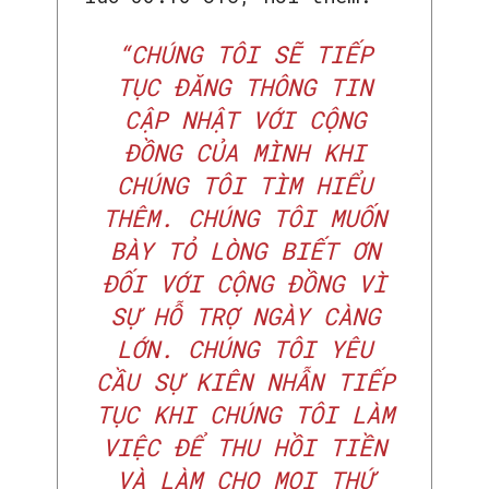
“CHÚNG TÔI SẼ TIẾP
TỤC ĐĂNG THÔNG TIN
CẬP NHẬT VỚI CỘNG
ĐỒNG CỦA MÌNH KHI
CHÚNG TÔI TÌM HIỂU
THÊM. CHÚNG TÔI MUỐN
BÀY TỎ LÒNG BIẾT ƠN
ĐỐI VỚI CỘNG ĐỒNG VÌ
SỰ HỖ TRỢ NGÀY CÀNG
LỚN. CHÚNG TÔI YÊU
CẦU SỰ KIÊN NHẪN TIẾP
TỤC KHI CHÚNG TÔI LÀM
VIỆC ĐỂ THU HỒI TIỀN
VÀ LÀM CHO MỌI THỨ