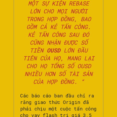
MỘT SỰ KIỆN REBASE
LỚN CHO MỌI NGƯỜI
TRONG HỢP ĐỒNG, BAO
GỒM CẢ KẺ TẤN CÔNG.
KẺ TẤN CÔNG SAU ĐÓ
CŨNG NHẬN ĐƯỢC SỐ
TIỀN
OUSD
LỚN ĐẦU
TIÊN CỦA HỌ, MANG LẠI
CHO HỌ TỔNG SỐ OUSD
NHIỀU HƠN SỐ TÀI SẢN
CỦA HỢP ĐỒNG. “
Các báo cáo ban đầu chỉ ra
rằng giao thức Origin đã
phải chịu một cuộc tấn công
cho vay flash trị giá 3,5