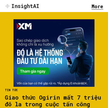
InsightAI
More
TIN TỨC
Giao thức Ogirin mất 7 triệu
đô la trong cuộc tấn công