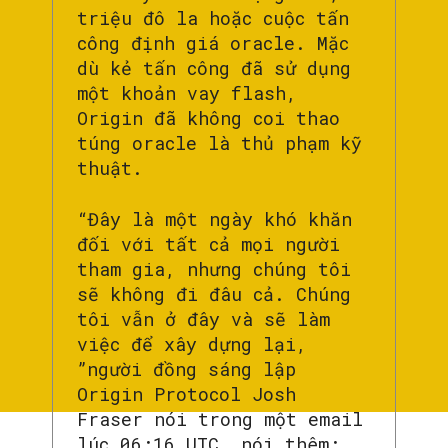
triệu đô la hoặc cuộc tấn
công định giá oracle. Mặc
dù kẻ tấn công đã sử dụng
một khoản vay flash,
Origin đã không coi thao
túng oracle là thủ phạm kỹ
thuật.
“Đây là một ngày khó khăn
đối với tất cả mọi người
tham gia, nhưng chúng tôi
sẽ không đi đâu cả. Chúng
tôi vẫn ở đây và sẽ làm
việc để xây dựng lại,
”người đồng sáng lập
Origin Protocol Josh
Fraser nói trong một email
lúc 06:16 UTC, nói thêm: