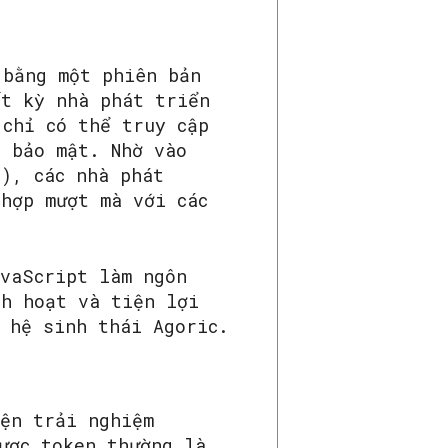
 bằng một phiên bản
ất kỳ nhà phát triển
 chỉ có thể truy cập
g bảo mật. Nhờ vào
S), các nhà phát
 hợp mượt mà với các
avaScript làm ngôn
nh hoạt và tiện lợi
 hệ sinh thái Agoric.
iện trải nghiệm
ược token thường là