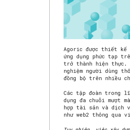
Agoric được thiết kế
ứng dụng phức tạp tr
trở thành hiện thực.
nghiệm người dùng th
đồng bộ trên nhiều c
Các tập đoàn trong l
dụng đa chuỗi mượt m
hợp tài sản và dịch 
như web2 thông qua v
Tuy nhiên, việc xây dự