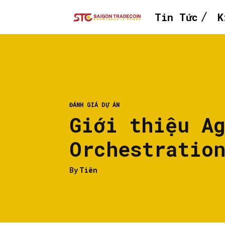
Tin Tức
K
ĐÁNH GIÁ DỰ ÁN
Giới thiệu A
Orchestratio
By
Tiên