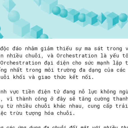
SEARCH...
 độc đáo nhằm giảm thiểu sự ma sát trong 
ên nhiều chuỗi, và Orchestration là yếu t
 Orchestration đại diện cho sức mạnh lập 
ống nhất trong môi trường đa dạng của các
huỗi khối và giao thức kết nối.
ĩnh vực tiền điện tử đang nỗ lực không ng
à, vì thành công ở đây sẽ tăng cường than
vụ từ nhiều chuỗi khác nhau, cung cấp trả
iệc trừu tượng hóa chuỗi.
ng các ứng dụng đa chuỗi đối mặt với nhiều th