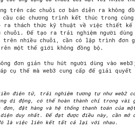
ộng trên các chuỗi cơ bản diễn ra không đ
 cầu các chương trình kết thúc trong cùng
o ra thách thức kỹ thuật về việc thiết kế
u chuỗi. Để tạo ra trải nghiệm người dùng
g trên nhiều chuỗi, cần có lập trình đơn g
trên một thế giới không đồng bộ.
hông đơn giản thu hút người dùng vào web3
háp cụ thể mà web3 cung cấp để giải quyết 
tiền điện tử, trải nghiệm tương tự như web2 c
ụng di động, có thể hoàn thành chỉ trong vài 
c đơn, đặt hàng và hệ thống thanh toán của mộ
 diện duy nhất. Để đạt được điều này, cần mở 
đó là việc liên kết tất cả lại với nhau.