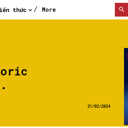
More
iến thức
goric
n.
21/02/2024