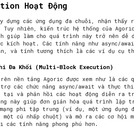
tion Hoạt Động
ây dựng các ứng dụng đa chuỗi, nhận thấy 
. Tuy nhiên, kiến trúc hệ thống của Agori
nh giúp làm cho quá trình này trở nên dễ 
ợc kích hoạt. Các tính năng như async/awa
an, và tính tương thích là các ví dụ cụ t
hi Đa Khối (Multi-Block Execution)
trên nền tảng Agoric được xem như là các 
 trợ các chức năng async/await và thực th
n tại và phản hồi các hoạt động diễn ra t
ăng này giúp đơn giản hóa quá trình lập t
 mạng phi tập trung (ví dụ, một ứng dụng đ
 một cú nhấp chuột) và mở ra các cơ hội m
ới các tính năng phong phú hơn.