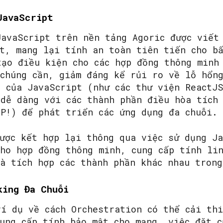
JavaScript
JavaScript trên nền tảng Agoric được viết
pt, mang lại tính an toàn tiên tiến cho b
tạo điều kiện cho các hợp đồng thông minh
 chúng cần, giảm đáng kể rủi ro về lỗ hổn
n của JavaScript (như các thư viện ReactJ
 dễ dàng với các thành phần điều hòa tích
MP!) để phát triển các ứng dụng đa chuỗi.
được kết hợp lại thông qua việc sử dụng J
cho hợp đồng thông minh, cung cấp tính li
và tích hợp các thành phần khác nhau trong
king Đa Chuỗi
ví dụ về cách Orchestration có thể cải th
ung cấp tính bảo mật cho mạng, việc đặt c