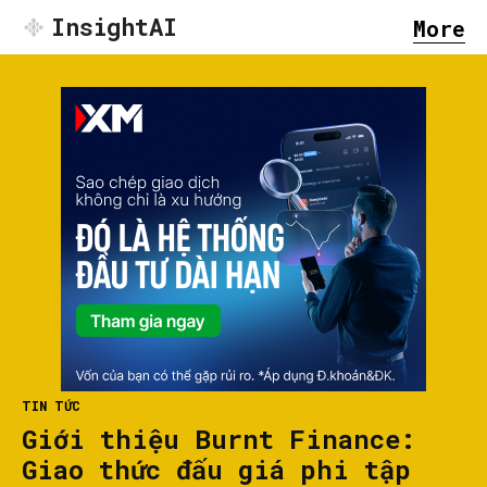
InsightAI
More
TIN TỨC
Giới thiệu Burnt Finance:
Giao thức đấu giá phi tập