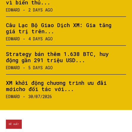
vì biển thủ...
EDWARD
-
2 DAYS AGO
Câu Lạc Bộ Giao Dịch XM: Gia tăng
giá trị trên...
EDWARD
-
4 DAYS AGO
Strategy bán thêm 1.638 BTC, huy
động gần 291 triệu USD...
EDWARD
-
5 DAYS AGO
XM khởi động chương trình ưu đãi
mớicho đối tác với...
EDWARD
-
30/07/2026
ĐỀ XUẤT