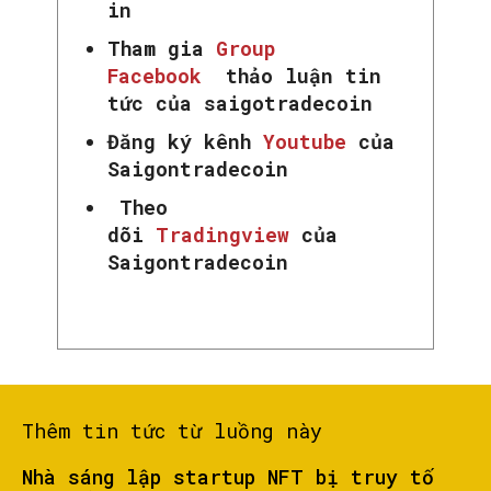
in
Tham gia
Group
Facebook
thảo luận tin
tức của saigotradecoin
Đăng ký kênh
Youtube
của
Saigontradecoin
Theo
dõi
Tradingview
của
Saigontradecoin
Thêm tin tức từ luồng này
Nhà sáng lập startup NFT bị truy tố