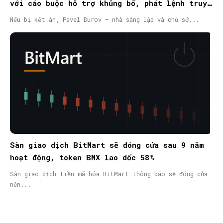
với cáo buộc hỗ trợ khủng bố, phát lệnh truy
nã quốc tế
Nếu bị kết án, Pavel Durov – nhà sáng lập và chủ sở...
Sàn giao dịch BitMart sẽ đóng cửa sau 9 năm
hoạt động, token BMX lao dốc 58%
Sàn giao dịch tiền mã hóa BitMart thông báo sẽ đóng cửa
nền...