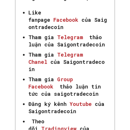
Like
fanpage
Facebook
của Saig
ontradecoin
Tham gia
Telegram
thảo
luận của Saigontradecoin
Tham gia
Telegram
Chanel
của Saigontradeco
in
Tham gia
Group
Facebook
thảo luận tin
tức của saigotradecoin
Đăng ký kênh
Youtube
của
Saigontradecoin
Theo
dõi
Tradingview
của