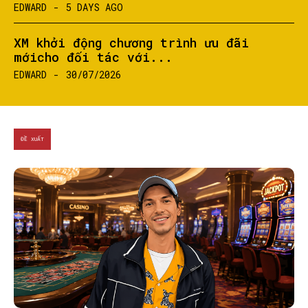
EDWARD
-
5 DAYS AGO
XM khởi động chương trình ưu đãi
mớicho đối tác với...
EDWARD
-
30/07/2026
ĐỀ XUẤT