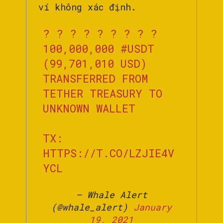
ví không xác định.
? ? ? ? ? ? ? ? ?
100,000,000
#USDT
(99,701,010 USD)
TRANSFERRED FROM
TETHER TREASURY TO
UNKNOWN WALLET
TX:
HTTPS://T.CO/LZJIE4V
YCL
— Whale Alert
(@whale_alert)
January
19, 2021