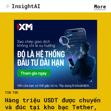
InsightAI
More
TIN TỨC
Hàng triệu USDT được chuyển
và đúc tại kho bạc Tether,