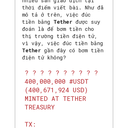
nhiều sàn giao dịch tại
thời điểm viết bài. Như đã
mô tả ở trên, việc đúc
tiền bằng
Tether
được suy
đoán là để bơm tiền cho
thị trường tiền điện tử,
vì vậy, việc đúc tiền bằng
Tether
gần đây có bơm tiền
điện tử không?
? ? ? ? ? ? ? ? ? ?
400,000,000
#USDT
(400,671,924 USD)
MINTED AT TETHER
TREASURY
TX: