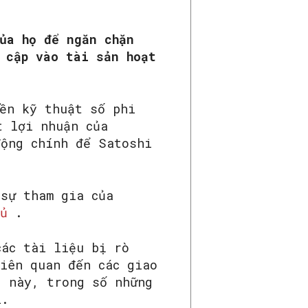
ủa họ để ngăn chặn
 cập vào tài sản hoạt
iền kỹ thuật số phi
t lợi nhuận của
động chính để Satoshi
 sự tham gia của
ủ
.
các tài liệu bị rò
iên quan đến các giao
g này, trong số những
i.