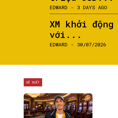
EDWARD
-
3 DAYS AGO
XM khởi động
với...
EDWARD
-
30/07/2026
ĐỀ XUẤT