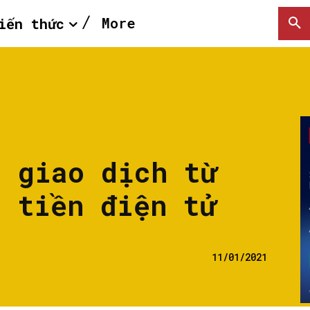
More
iến thức
c giao dịch từ
h tiền điện tử
11/01/2021