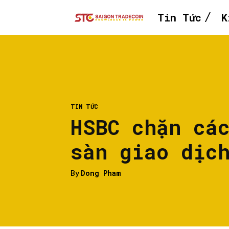
Tin Tức
K
TIN TỨC
HSBC chặn cá
sàn giao dịc
By
Dong Pham