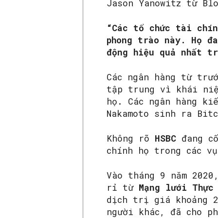
Jason Yanowitz từ Bl
“Các tổ chức tài chín
phong trào này. Họ đa
động hiệu quả nhất tr
Các ngân hàng từ trư
tập trung vì khái ni
họ. Các ngân hàng ki
Nakamoto sinh ra Bit
Không rõ
HSBC
đang c
chính họ trong các v
Vào tháng 9 năm 2020
rỉ từ
Mạng lưới Thực
dịch trị giá khoảng 
người khác, đã cho p