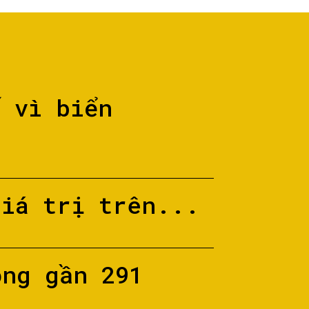
ố vì biển
giá trị trên...
ộng gần 291