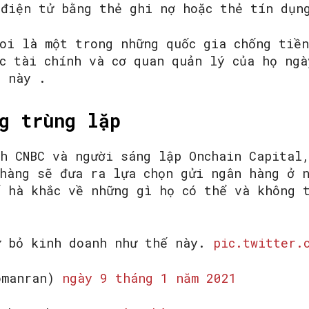
 điện tử bằng thẻ ghi nợ hoặc thẻ tín dụn
coi là một trong những quốc gia chống tiề
c tài chính và cơ quan quản lý của họ ngà
SEARCH...
p này .
g trùng lặp
nh CNBC và người sáng lập Onchain Capital
 hàng sẽ đưa ra lựa chọn gửi ngân hàng ở 
ế hà khắc về những gì họ có thể và không 
ự bỏ kinh doanh như thế này.
pic.twitter.
omanran)
ngày 9 tháng 1 năm 2021