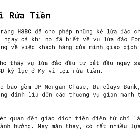
ì Rửa Tiền
 rằng
HSBC
đã cho phép những kẻ lừa đảo c
i ngay cả khi họ đã biết về vụ lừa đảo Po
ắng về việc khách hàng của mình giao dịch
cho thấy vụ lừa đảo đầu tư bắt đầu ngay s
SD kỷ lục ở Mỹ vì tội rửa tiền.
c bao gồm JP Morgan Chase, Barclays Bank,
ũng dính líu đến các thương vụ gian manh 
iên quan đến giao dịch tiền điện tử chỉ l
 ảnh hưởng. May mắn thay, có rất nhiều lự