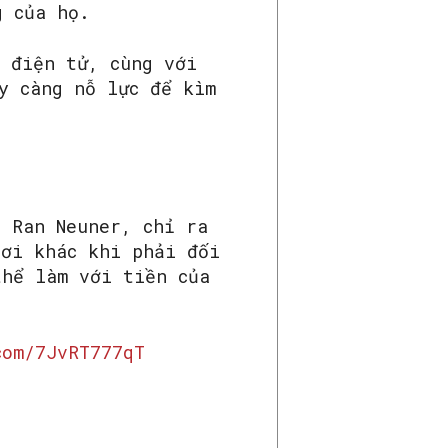
g của họ.
n điện tử, cùng với
y càng nỗ lực để kìm
, Ran Neuner, chỉ ra
nơi khác khi phải đối
thể làm với tiền của
com/7JvRT777qT