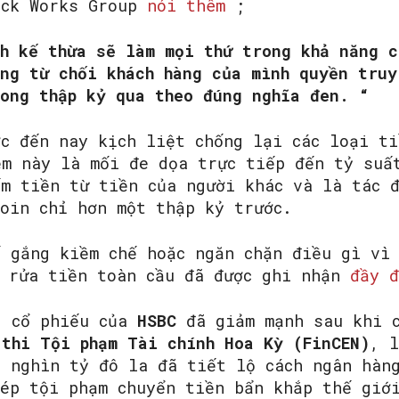
ock Works Group
nói thêm
;
h kế thừa sẽ làm mọi thứ trong khả năng c
ng từ chối khách hàng của mình quyền truy
ong thập kỷ qua theo đúng nghĩa đen. “
ớc đến nay kịch liệt chống lại các loại t
ệm này là mối đe dọa trực tiếp đến tỷ suấ
ếm tiền từ tiền của người khác và là tác 
coin chỉ hơn một thập kỷ trước.
ố gắng kiềm chế hoặc ngăn chặn điều gì vì
ụ rửa tiền toàn cầu đã được ghi nhận
đầy đ
, cổ phiếu của
HSBC
đã giảm mạnh sau khi 
 thi Tội phạm Tài chính Hoa Kỳ (FinCEN)
, l
2 nghìn tỷ đô la đã tiết lộ cách ngân hàn
hép tội phạm chuyển tiền bẩn khắp thế giớ