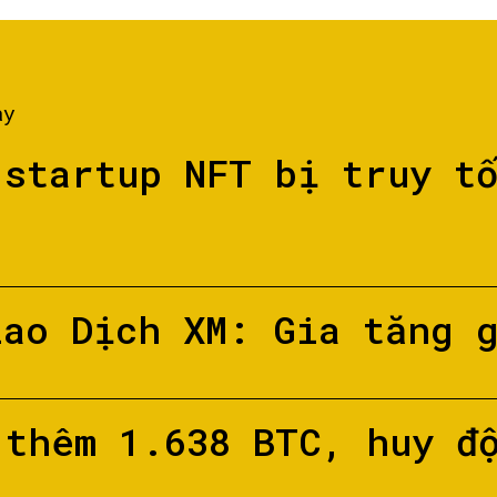
ày
 startup NFT bị truy t
iao Dịch XM: Gia tăng 
 thêm 1.638 BTC, huy đ