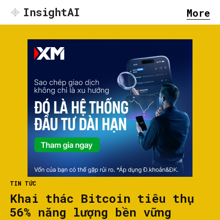
InsightAI
More
TIN TỨC
Khai thác Bitcoin tiêu thụ
56% năng lượng bền vững