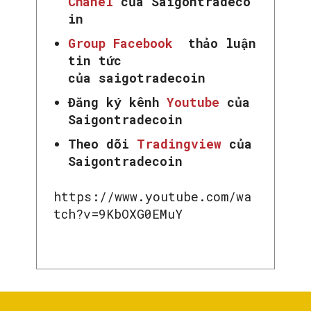
Chanel
của Saigontradeco
in
Group Facebook
thảo luận
tin tức
của saigotradecoin
Đăng ký kênh
Youtube
của
Saigontradecoin
Theo dõi
Tradingview
của
Saigontradecoin
https://www.youtube.com/wa
tch?v=9KbOXG0EMuY