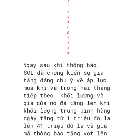
T
r
a
d
i
n
g
V
i
e
w
Ngay sau khi thông báo,
SOL đã chứng kiến ​​sự gia
tăng đáng chú ý về áp lực
mua khi và trong hai tháng
tiếp theo, khối lượng và
giá của nó đã tăng lên khi
khối lượng trung bình hàng
ngày tăng từ 1 triệu đô la
lên 41 triệu đô la và giá
mã thông báo tăng vọt lên