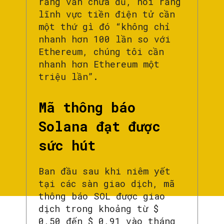
rằng vẫn chưa đủ, nói rằng
lĩnh vực tiền điện tử cần
một thứ gì đó “không chỉ
nhanh hơn 100 lần so với
Ethereum, chúng tôi cần
nhanh hơn Ethereum một
triệu lần”.
Mã thông báo
Solana đạt được
sức hút
Ban đầu sau khi niêm yết
tại các sàn giao dịch, mã
thông báo SOL được giao
dịch trong khoảng từ $
0,50 đến $ 0,91 vào tháng