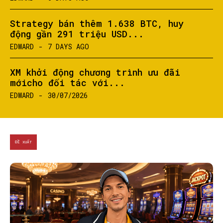
Strategy bán thêm 1.638 BTC, huy
động gần 291 triệu USD...
EDWARD
-
7 DAYS AGO
XM khởi động chương trình ưu đãi
mớicho đối tác với...
EDWARD
-
30/07/2026
ĐỀ XUẤT