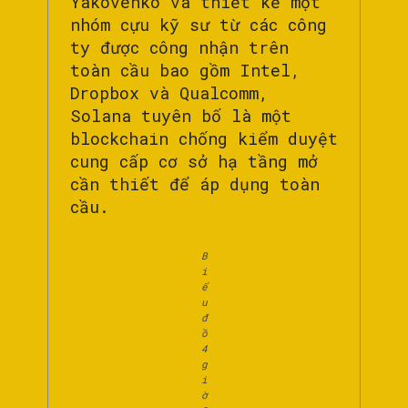
Yakovenko và thiết kế một
nhóm cựu kỹ sư từ các công
ty được công nhận trên
toàn cầu bao gồm Intel,
Dropbox và Qualcomm,
Solana tuyên bố là một
blockchain chống kiểm duyệt
cung cấp cơ sở hạ tầng mở
cần thiết để áp dụng toàn
cầu.
B
i
ể
u
đ
ồ
4
g
i
ờ