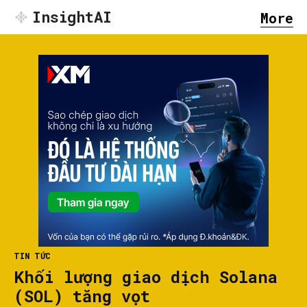
InsightAI
More
TIN TỨC
Khối lượng giao dịch Solana
(SOL) tăng vọt