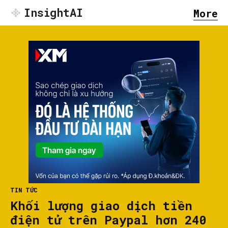
InsightAI
More
TIN TỨC
Khối lượng giao dịch tiền
điện tử trên Paypal hơn 240