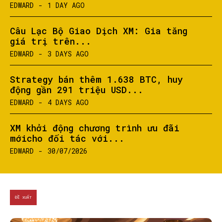
EDWARD
-
1 DAY AGO
Câu Lạc Bộ Giao Dịch XM: Gia tăng
giá trị trên...
EDWARD
-
3 DAYS AGO
Strategy bán thêm 1.638 BTC, huy
động gần 291 triệu USD...
EDWARD
-
4 DAYS AGO
XM khởi động chương trình ưu đãi
mớicho đối tác với...
EDWARD
-
30/07/2026
ĐỀ XUẤT