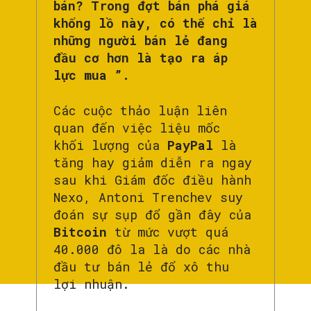
bán? Trong đợt bán phá giá
khổng lồ này, có thể chỉ là
những người bán lẻ đang
đầu cơ hơn là tạo ra áp
lực mua ”.
Các cuộc thảo luận liên
quan đến việc liệu mốc
khối lượng của
PayPal
là
tăng hay giảm diễn ra ngay
sau khi Giám đốc điều hành
Nexo, Antoni Trenchev suy
đoán sự sụp đổ gần đây của
Bitcoin
từ mức vượt quá
40.000 đô la là do các nhà
đầu tư bán lẻ đổ xô thu
lợi nhuận.