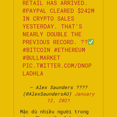
RETAIL HAS ARRIVED.
@PAYPAL
CLEARED $242M
IN CRYPTO SALES
YESTERDAY. THAT'S
NEARLY DOUBLE THE
PREVIOUS RECORD. ??
#BITCOIN
#ETHEREUM
#BULLMARKET
PIC.TWITTER.COM/DNOP
LADHLA
— Alex Saunders ???‍?
(@AlexSaundersAU)
January
12, 2021
Mặc dù nhiều người trong