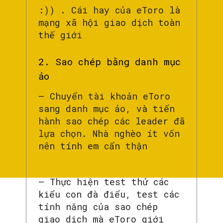
:)) . Cái hay của eToro là
mạng xã hội giao dịch toàn
thế giới
2. Sao chép bằng danh mục
ảo
– Chuyển tài khoản eToro
sang danh mục ảo, và tiến
hành sao chép các leader đã
lựa chọn. Nhà nghèo ít vốn
nên tính em cẩn thận
– Thực hiện test thử các
kiểu con đà điểu, test các
tính năng của sao chép
giao dịch mà eToro giới