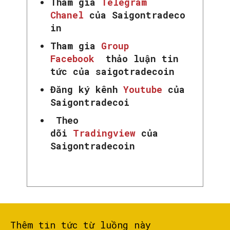
Tham gia
Telegram
Chanel
của Saigontradeco
in
Tham gia
Group
Facebook
thảo luận tin
tức của saigotradecoin
Đăng ký kênh
Youtube
của
Saigontradecoi
Theo
dõi
Tradingview
của
Saigontradecoin
Thêm tin tức từ luồng này