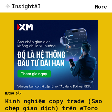
InsightAI
More
HƯỚNG DẪN
Kinh nghiệm copy trade (Sao
chép giao dịch) trên eToro