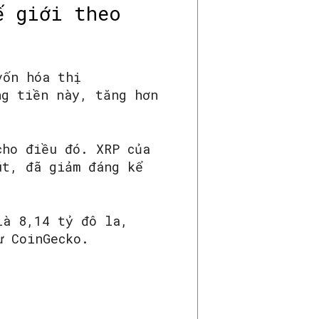
ế giới theo
vốn hóa thị
ng tiền này, tăng hơn
cho điều đó. XRP của
út, đã giảm đáng kể
là 8,14 tỷ đô la,
ừ CoinGecko.