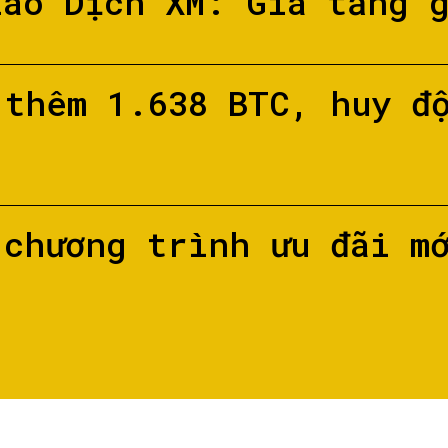
iao Dịch XM: Gia tăng 
 thêm 1.638 BTC, huy đ
 chương trình ưu đãi m