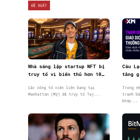
ĐỀ XUẤT
Nhà sáng lập startup NFT bị
Câu Lạ
truy tố vì biển thủ hơn 10
tăng g
triệu USD vốn đầu tư
giao d
Các công tố viên liên bang tại
Trong nh
Manhattan (Mỹ) đã truy tố Taj...
tranh bằ
khớp...