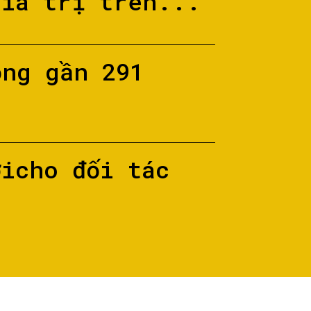
giá trị trên...
ộng gần 291
ớicho đối tác