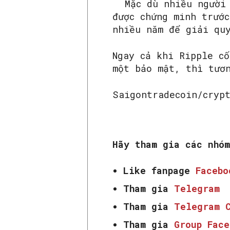
Mặc dù nhiều người
được chứng minh trước
nhiều năm để giải q
Ngay cả khi Ripple c
một bảo mật, thì tươ
Saigontradecoin/cryp
Hãy tham gia các nhó
Like fanpage
Faceb
Tham gia
Telegram
Tham gia
Telegram 
Tham gia
Group Fac