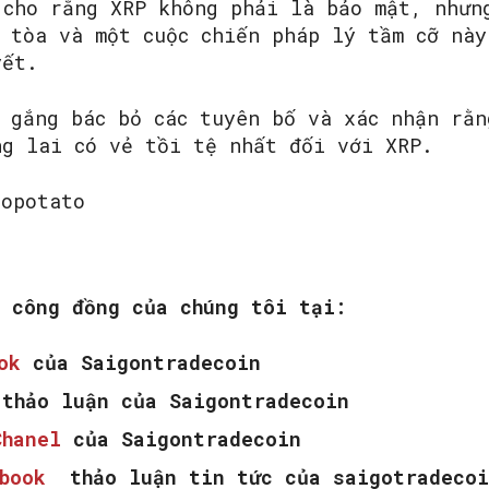
 cho rằng XRP không phải là bảo mật, nhưn
 tòa và một cuộc chiến pháp lý tầm cỡ này
uyết.
ố gắng bác bỏ các tuyên bố và xác nhận rằn
ng lai có vẻ tồi tệ nhất đối với XRP.
topotato
m công đồng của chúng tôi tại:
ook
của Saigontradecoin
thảo luận của Saigontradecoin
Chanel
của Saigontradecoin
ebook
thảo luận tin tức của saigotradecoi