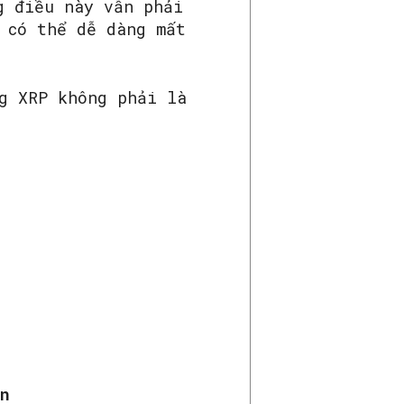
g điều này vẫn phải
 có thể dễ dàng mất
g XRP không phải là
n