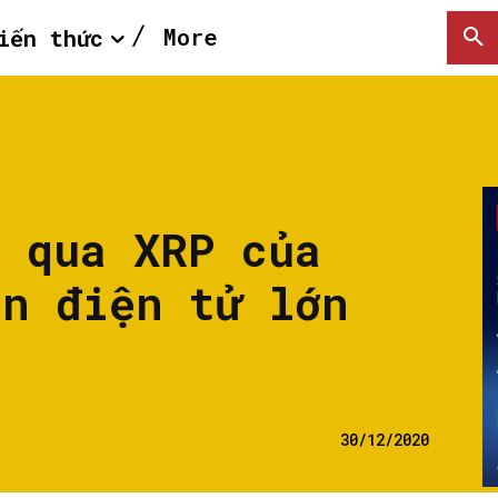
More
iến thức
t qua XRP của
ền điện tử lớn
30/12/2020