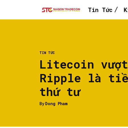
Tin Tức
K
TIN TỨC
Litecoin vượ
Ripple là ti
thứ tư
By
Dong Pham