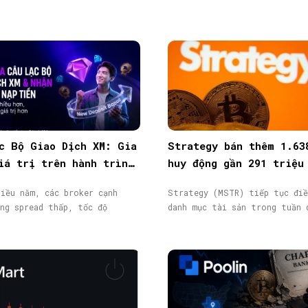
c Bộ Giao Dịch XM: Gia
Strategy bán thêm 1.63
iá trị trên hành trình
huy động gần 291 triệu
ịch
từ phát hành cổ phiếu
iều năm, các broker cạnh
Strategy (MSTR) tiếp tục điề
ng spread thấp, tốc độ
danh mục tài sản trong tuần 