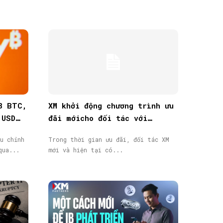
8 BTC,
XM khởi động chương trình ưu
 USD
đãi mớicho đối tác với
thưởng tiền mặt lên đến
u chỉnh
Trong thời gian ưu đãi, đối tác XM
40.000$
qua...
mới và hiện tại có...