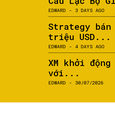
Câu Lạc Bộ G
EDWARD
-
3 DAYS AGO
Strategy bán
triệu USD...
EDWARD
-
4 DAYS AGO
XM khởi động
với...
EDWARD
-
30/07/2026