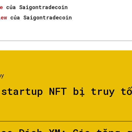
e
của Saigontradecoin
iew
của Saigontradecoin
ày
 startup NFT bị truy t