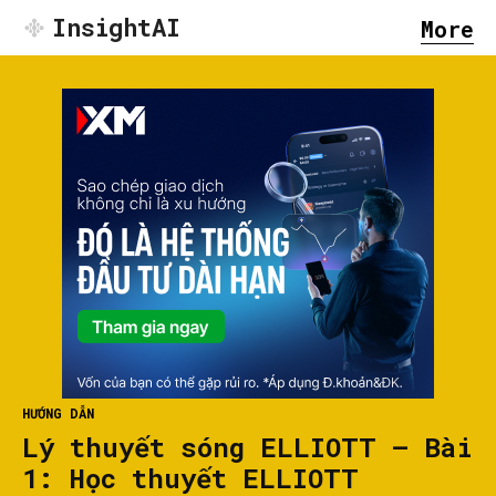
InsightAI
More
HƯỚNG DẪN
Lý thuyết sóng ELLIOTT – Bài
1: Học thuyết ELLIOTT