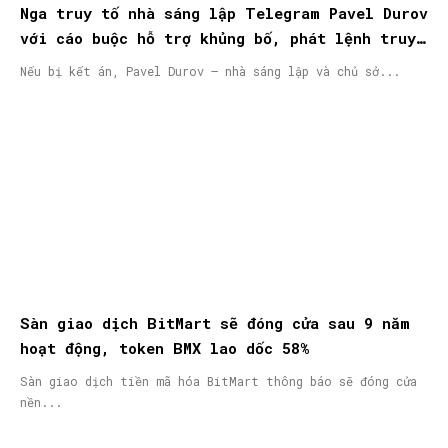
Nga truy tố nhà sáng lập Telegram Pavel Durov
với cáo buộc hỗ trợ khủng bố, phát lệnh truy
nã quốc tế
Nếu bị kết án, Pavel Durov – nhà sáng lập và chủ sở...
Sàn giao dịch BitMart sẽ đóng cửa sau 9 năm
hoạt động, token BMX lao dốc 58%
Sàn giao dịch tiền mã hóa BitMart thông báo sẽ đóng cửa
nền...