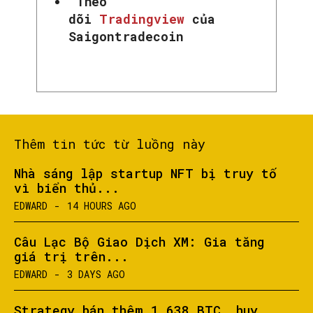
Theo
dõi
Tradingview
của
Saigontradecoin
Thêm tin tức từ luồng này
Nhà sáng lập startup NFT bị truy tố
vì biển thủ...
EDWARD
-
14 HOURS AGO
Câu Lạc Bộ Giao Dịch XM: Gia tăng
giá trị trên...
EDWARD
-
3 DAYS AGO
Strategy bán thêm 1.638 BTC, huy