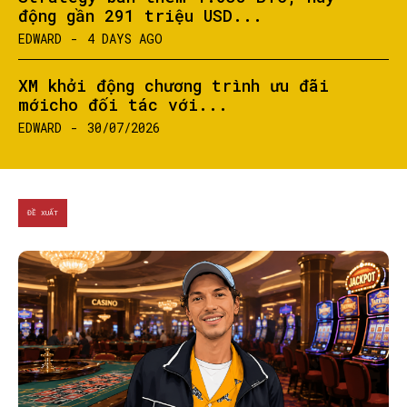
động gần 291 triệu USD...
EDWARD
-
4 DAYS AGO
XM khởi động chương trình ưu đãi
mớicho đối tác với...
EDWARD
-
30/07/2026
ĐỀ XUẤT