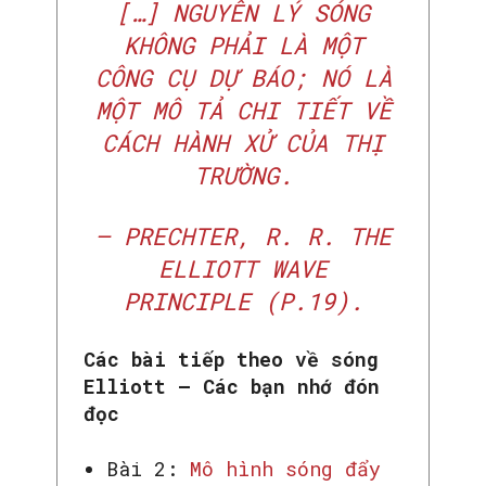
[…] NGUYÊN LÝ SÓNG
KHÔNG PHẢI LÀ MỘT
CÔNG CỤ DỰ BÁO; NÓ LÀ
MỘT MÔ TẢ CHI TIẾT VỀ
CÁCH HÀNH XỬ CỦA THỊ
TRƯỜNG.
– PRECHTER, R. R. THE
ELLIOTT WAVE
PRINCIPLE (P.19).
Các bài tiếp theo về sóng
Elliott – Các bạn nhớ đón
đọc
Bài 2:
Mô hình sóng đẩy