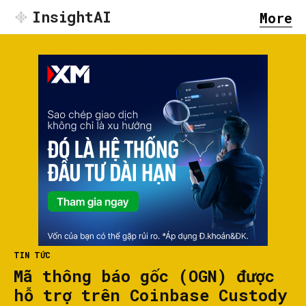
InsightAI
More
TIN TỨC
Mã thông báo gốc (OGN) được
hỗ trợ trên Coinbase Custody