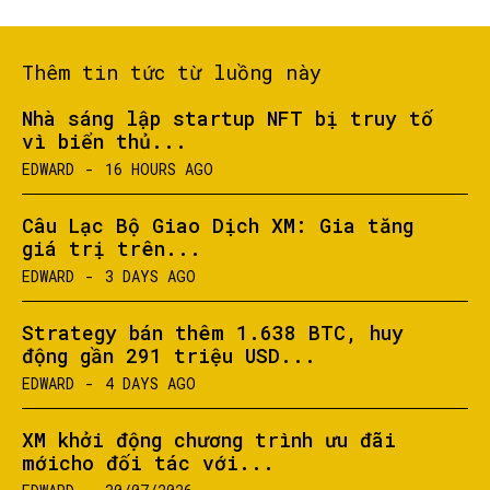
Thêm tin tức từ luồng này
Nhà sáng lập startup NFT bị truy tố
vì biển thủ...
EDWARD
-
16 HOURS AGO
Câu Lạc Bộ Giao Dịch XM: Gia tăng
giá trị trên...
EDWARD
-
3 DAYS AGO
Strategy bán thêm 1.638 BTC, huy
động gần 291 triệu USD...
EDWARD
-
4 DAYS AGO
XM khởi động chương trình ưu đãi
mớicho đối tác với...