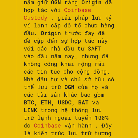
nắm giữ
OGN
rằng
Origin
đã
hợp tác với
Coinbase
Custody
, giải pháp lưu ký
ví lạnh cấp độ tổ chức hàng
đầu.
Origin
trước đây đã
đề cập đến sự hợp tác này
với các nhà đầu tư SAFT
vào đầu năm nay, nhưng đã
không công khai rộng rãi
các tin tức cho cộng đồng.
Nhà đầu tư và chủ sở hữu có
thể lưu trữ
OGN
của họ và
các tài sản khác bao gồm
BTC, ETH, USDC, BAT
và
LINK
trong hệ thống lưu
trữ lạnh ngoại tuyến 100%
do
Coinbase
vận hành . Đây
là kiến ​​trúc lưu trữ tương