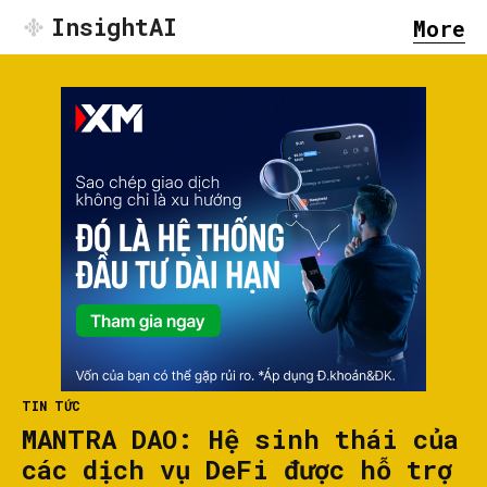
InsightAI
More
TIN TỨC
MANTRA DAO: Hệ sinh thái của
các dịch vụ DeFi được hỗ trợ