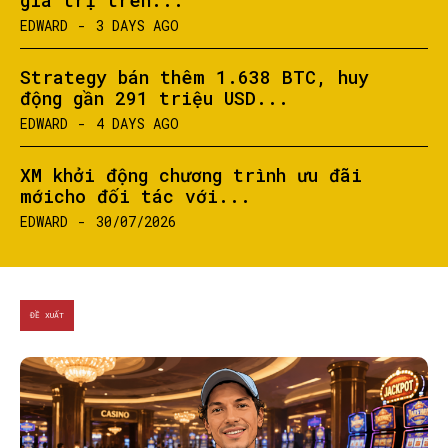
EDWARD
-
3 DAYS AGO
Strategy bán thêm 1.638 BTC, huy
động gần 291 triệu USD...
EDWARD
-
4 DAYS AGO
XM khởi động chương trình ưu đãi
mớicho đối tác với...
EDWARD
-
30/07/2026
ĐỀ XUẤT