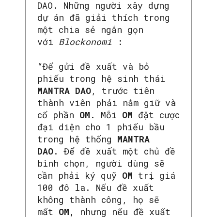
DAO. Những người xây dựng
dự án đã giải thích trong
một chia sẻ ngắn gọn
với
Blockonomi
:
“Để gửi đề xuất và bỏ
phiếu trong hệ sinh thái
MANTRA DAO
, trước tiên
thành viên phải nắm giữ và
cổ phần
OM
. Mỗi
OM
đặt cược
đại diện cho 1 phiếu bầu
trong hệ thống
MANTRA
DAO
. Để đề xuất một chủ đề
bình chọn, người dùng sẽ
cần phải ký quỹ
OM
trị giá
100 đô la. Nếu đề xuất
không thành công, họ sẽ
mất
OM
, nhưng nếu đề xuất