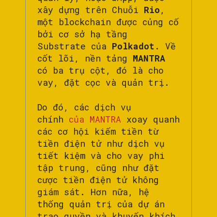
xây dựng trên Chuỗi
Rio
,
một blockchain được củng cố
bởi cơ sở hạ tầng
Substrate của
Polkadot.
Về
cốt lõi, nền tảng
MANTRA
có ba trụ cột, đó là cho
vay, đặt cọc và quản trị.
Do đó, các dịch vụ
chính
của MANTRA
xoay quanh
các cơ hội kiếm tiền từ
tiền điện tử như dịch vụ
tiết kiệm và cho vay phi
tập trung, cũng như đặt
cược tiền điện tử không
giám sát. Hơn nữa, hệ
thống quản trị của dự án
trao quyền và khuyến khích