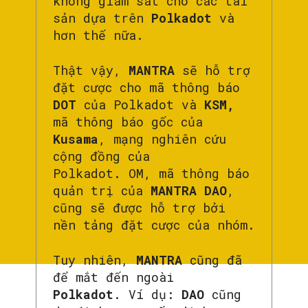
không giám sát cho các tài
sản dựa trên
Polkadot
và
hơn thế nữa.
Thật vậy,
MANTRA
sẽ hỗ trợ
đặt cược cho mã thông báo
DOT
của Polkadot và
KSM,
mã thông báo gốc của
Kusama
, mạng nghiên cứu
cộng đồng của
Polkadot. OM, mã thông báo
quản trị của
MANTRA DAO
,
cũng sẽ được hỗ trợ bởi
nền tảng đặt cược của nhóm.
Tuy nhiên,
MANTRA
cũng đã
để mắt đến ngoài
Polkadot
. Ví dụ:
DAO
cũng