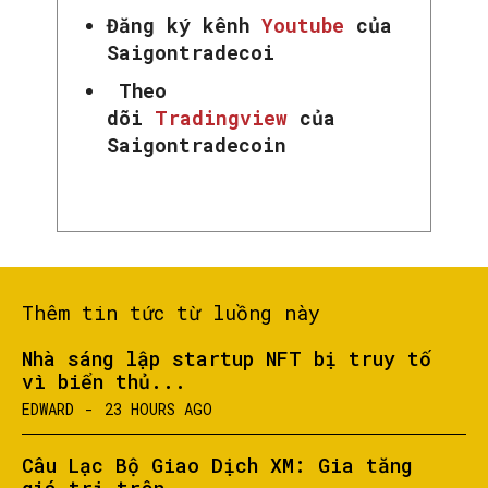
Đăng ký kênh
Youtube
của
Saigontradecoi
Theo
dõi
Tradingview
của
Saigontradecoin
Thêm tin tức từ luồng này
Nhà sáng lập startup NFT bị truy tố
vì biển thủ...
EDWARD
-
23 HOURS AGO
Câu Lạc Bộ Giao Dịch XM: Gia tăng
giá trị trên...