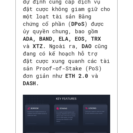
dự định cung cấp dịch vụ
đặt cược không giam giữ cho
một loạt tài sản Bằng
chứng cổ phần (
DPoS
) được
ủy quyền chung, bao gồm
ADA, BAND, ELA, EOS, TRX
và
XTZ
. Ngoài ra,
DAO
cũng
đang có kế hoạch hỗ trợ
đặt cược xung quanh các tài
sản Proof-of-Stake (PoS)
đơn giản như
ETH 2.0
và
DASH
.