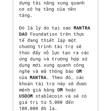
dựng tài năng xung quanh
cơ sở hạ tầng của nền
tảng.
Đó là lý do tại sao
MANTRA
DAO
Foundation trên thực
tế đang thiết lập một
chương trình tài trợ sẽ
thúc đẩy nỗ lực tạo ra các
ứng dụng và trường hợp sử
dụng mới xung quanh công
nghệ và mã thông báo
OM
của
MANTRA
. Theo đó, các
khoản tài trợ này sẽ được
mệnh giá bằng
OM
hoặc
USDOM
stablecoin và sẽ có
giá trị từ 5.000 đến
100.000 đô la.