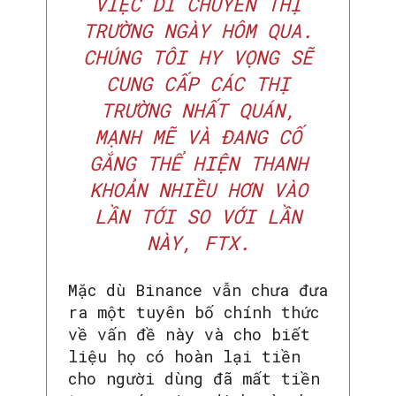
VIỆC DI CHUYỂN THỊ
TRƯỜNG NGÀY HÔM QUA.
CHÚNG TÔI HY VỌNG SẼ
CUNG CẤP CÁC THỊ
TRƯỜNG NHẤT QUÁN,
MẠNH MẼ VÀ ĐANG CỐ
GẮNG THỂ HIỆN THANH
KHOẢN NHIỀU HƠN VÀO
LẦN TỚI SO VỚI LẦN
NÀY, FTX.
Mặc dù Binance vẫn chưa đưa
ra một tuyên bố chính thức
về vấn đề này và cho biết
liệu họ có hoàn lại tiền
cho người dùng đã mất tiền