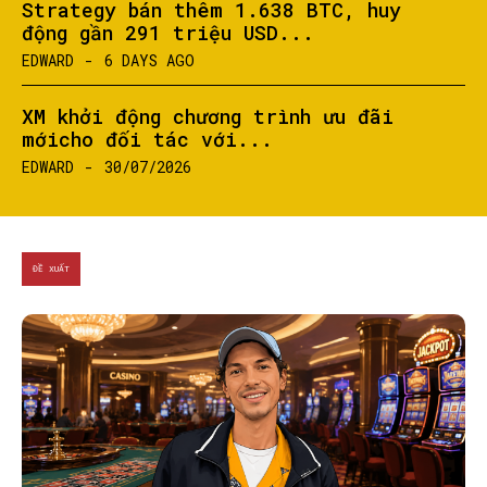
Strategy bán thêm 1.638 BTC, huy
động gần 291 triệu USD...
EDWARD
-
6 DAYS AGO
XM khởi động chương trình ưu đãi
mớicho đối tác với...
EDWARD
-
30/07/2026
ĐỀ XUẤT