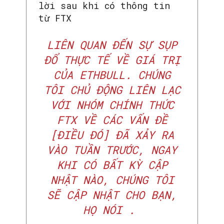
lời sau khi có thông tin
từ FTX
LIÊN QUAN ĐẾN SỰ SỤP
ĐỔ THỰC TẾ VỀ GIÁ TRỊ
CỦA ETHBULL. CHÚNG
TÔI CHỦ ĐỘNG LIÊN LẠC
VỚI NHÓM CHÍNH THỨC
FTX VỀ CÁC VẤN ĐỀ
[ĐIỀU ĐÓ] ĐÃ XẢY RA
VÀO TUẦN TRƯỚC, NGAY
KHI CÓ BẤT KỲ CẬP
NHẬT NÀO, CHÚNG TÔI
SẼ CẬP NHẬT CHO BẠN,
HỌ
NÓI
.