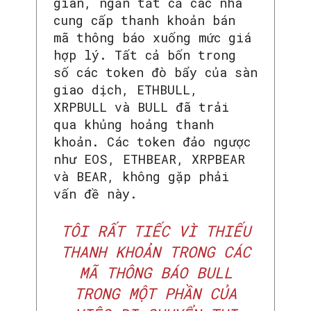
gian, ngăn tất cả các nhà
cung cấp thanh khoản bán
mã thông báo xuống mức giá
hợp lý. Tất cả bốn trong
số các token đò bẩy của sàn
giao dịch, ETHBULL,
XRPBULL và BULL đã trải
qua khủng hoảng thanh
khoản. Các token đảo ngược
như EOS, ETHBEAR, XRPBEAR
và BEAR, không gặp phải
vấn đề này.
TÔI RẤT TIẾC VÌ THIẾU
THANH KHOẢN TRONG CÁC
MÃ THÔNG BÁO BULL
TRONG MỘT PHẦN CỦA