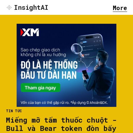
InsightAI
More
TIN TỨC
Miếng mỡ tẩm thuốc chuột -
Bull và Bear token đòn bẩy