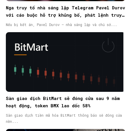
Nga truy tố nhà sáng lập Telegram Pavel Durov
với cáo buộc hỗ trợ khủng bố, phát lệnh truy
nã quốc tế
Nếu bị kết án, Pavel Durov – nhà sáng lập và chủ sở...
Sàn giao dịch BitMart sẽ đóng cửa sau 9 năm
hoạt động, token BMX lao dốc 58%
Sàn giao dịch tiền mã hóa BitMart thông báo sẽ đóng cửa
nền...