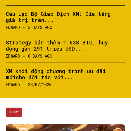
Câu Lạc Bộ Giao Dịch XM: Gia tăng
giá trị trên...
EDWARD
-
5 DAYS AGO
Strategy bán thêm 1.638 BTC, huy
động gần 291 triệu USD...
EDWARD
-
6 DAYS AGO
XM khởi động chương trình ưu đãi
mớicho đối tác với...
EDWARD
-
30/07/2026
ĐỀ XUẤT