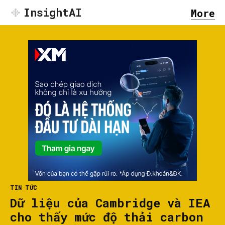
InsightAI
More
TIN TỨC
Dữ liệu của Cambridge và IEA
cho thấy mức độ thải carbon