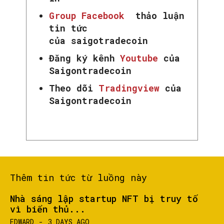
Group Facebook
thảo luận
tin tức
của saigotradecoin
Đăng ký kênh
Youtube
của
SEARCH...
Saigontradecoin
Theo dõi
Tradingview
của
Saigontradecoin
Thêm tin tức từ luồng này
Nhà sáng lập startup NFT bị truy tố
vì biển thủ...
EDWARD
-
3 DAYS AGO