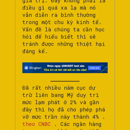
giá trị. Đây không phải là
điều gì quá xa lạ mà nó
vẫn diễn ra bình thường
trong một chu kỳ kinh tế.
Vấn đề là chúng ta cần học
hỏi để hiểu biết thì sẽ
tránh được những thiệt hại
đáng kể.
Đã rất nhiều năm cục dự
trữ liên bang Mỹ duy trì
mức lạm phát ở 2% và gần
đây thì họ đã cho phép phá
vỡ mức trần này thành 4% .
theo CNBC
. Các ngân hàng