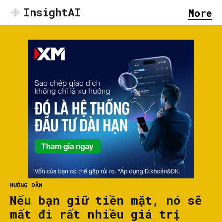
InsightAI
More
HƯỚNG DẪN
Nếu bạn giữ tiền mặt, nó sẽ
mất đi rất nhiều giá trị