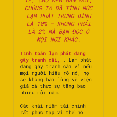
TẾ, CHO ĐẾN GẦN ĐÂY,
CHÚNG TA ĐÃ TÍNH MỨC
LẠM PHÁT TRUNG BÌNH
LÀ 10% – KHÔNG PHẢI
LÀ 2% MÀ BẠN ĐỌC Ở
MỌI NƠI KHÁC.
Tính toán lạm phát đang
gây tranh cãi,
. Lạm phát
đang gây tranh cãi vì nếu
mọi người hiểu rõ nó, họ
sẽ không hài lòng về việc
giá cả thực sự tăng bao
nhiêu mỗi năm.
Các khái niệm tài chính
rất phức tạp vì thế nó