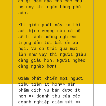
có gì đảm bảo cho các chủ
nợ này khi ngân hàng phá
sản.
Khi giảm phát xảy ra thì
sự thịnh vượng của xã hội
sẽ bị ảnh hưởng nghiêm
trọng dẫn tới bất ổn xã
hội. Và cứ trải qua một
lần như vậy thì người giàu
càng giàu hơn. Người nghèo
càng nghèo hơn!
Giảm phát khiến mọi người
tiêu tiền ít hơn=> sản
phẩm dịch vụ bán được ít
hơn => doanh thu của các
doanh nghiệp giảm sút =>