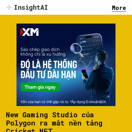
InsightAI
More
New Gaming Studio của
Polygon ra mắt nền tảng
Cricket NFT