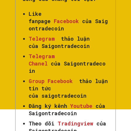
Like
fanpage
Facebook
của Saig
ontradecoin
Telegram
thảo luận
của Saigontradecoin
Telegram
Chanel
của Saigontradeco
in
Group Facebook
thảo luận
tin tức
của saigotradecoin
Đăng ký kênh
Youtube
của
Saigontradecoin
Theo dõi
Tradingview
của
Saigontradecoin