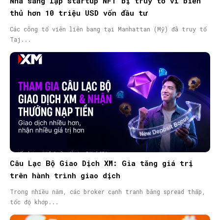
Nhà sáng lập startup NFT bị truy tố vì biển
thủ hơn 10 triệu USD vốn đầu tư
Các công tố viên liên bang tại Manhattan (Mỹ) đã truy tố
Taj...
Câu Lạc Bộ Giao Dịch XM: Gia tăng giá trị
trên hành trình giao dịch
Trong nhiều năm, các broker cạnh tranh bằng spread thấp,
tốc độ khớp...