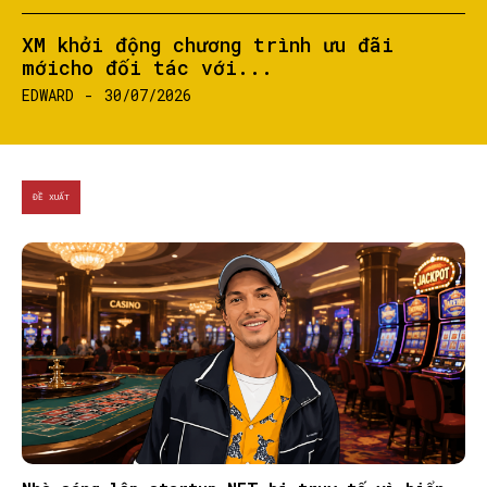
XM khởi động chương trình ưu đãi
mớicho đối tác với...
EDWARD
-
30/07/2026
ĐỀ XUẤT
SEARCH...