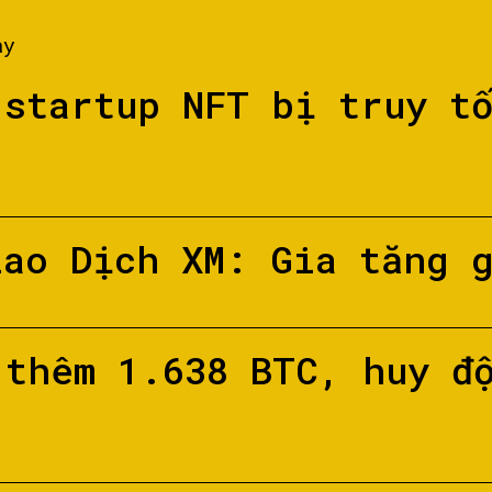
ày
 startup NFT bị truy t
iao Dịch XM: Gia tăng 
 thêm 1.638 BTC, huy đ