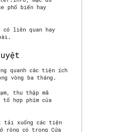
ce phổ biến hay
n có liên quan hay
bài.
 duyệt
ng quanh các tiện ích
ong vòng ba tháng.
tạm, thu thập mã
y tổ hợp phím của
t tải xuống các tiện
ở rộng có trong Cửa