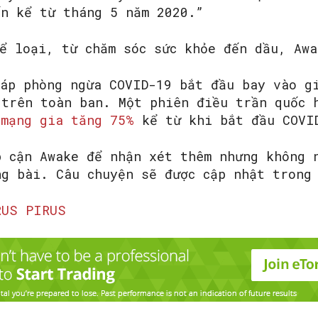
ến kể từ tháng 5 năm 2020.”
hể loại, từ chăm sóc sức khỏe đến dầu, Awa
háp phòng ngừa COVID-19 bắt đầu bay vào g
 trên toàn ban. Một phiên điều trần quốc 
 mạng gia tăng 75%
kể từ khi bắt đầu COV
p cận Awake để nhận xét thêm nhưng không 
ng bài. Câu chuyện sẽ được cập nhật trong
RUS PIRUS