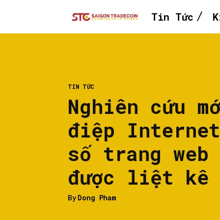
Tin Tức
K
TIN TỨC
Nghiên cứu m
điệp Interne
số trang web
được liệt kê
By
Dong Pham