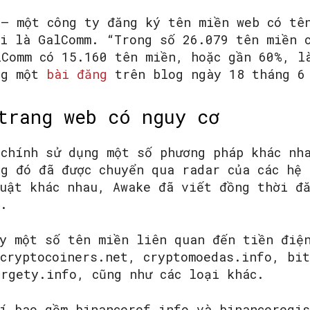
 – một công ty đăng ký tên miền web có tê
ọi là GalComm. “Trong số 26.079 tên miền 
lComm có 15.160 tên miền, hoặc gần 60%, l
ng một
bài đăng
trên blog ngày 18 tháng 
trang web có nguy cơ
 chính sử dụng một số phương pháp khác nh
ng đó đã được chuyển qua radar của các hệ
huật khác nhau, Awake đã viết đồng thời 
g.
ấy một số tên miền liên quan đến tiền điệ
 cryptocoiners.net, cryptomoedas.info, bit
argety.info, cũng như các loại khác.
hí bao gồm binanceref.info và binanceregi