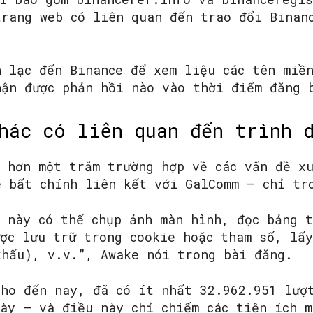
trang web có liên quan đến trao đổi Binan
n lạc đến Binance để xem liệu các tên miề
hận được phản hồi nào vào thời điểm đăng 
khác có liên quan đến trình
o hơn một trăm trường hợp về các vấn đề xu
e bất chính liên kết với GalComm – chỉ tr
g này có thể chụp ảnh màn hình, đọc bảng 
ược lưu trữ trong cookie hoặc tham số, lấ
khẩu), v.v.”, Awake nói trong bài đăng.
Cho đến nay, đã có ít nhất 32.962.951 lượ
này – và điều này chỉ chiếm các tiện ích m