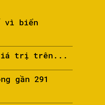
ố vì biển
giá trị trên...
ộng gần 291