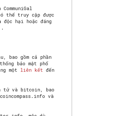
n CommuniGal
có thể truy cập được
à độc hại hoặc đáng
6 .
au, bao gồm cả phần
 thống bảo mật phổ
đăng một
liên kết
đến
n tử và bitcoin, bao
coincompass.info và
ster.info, mặc dù