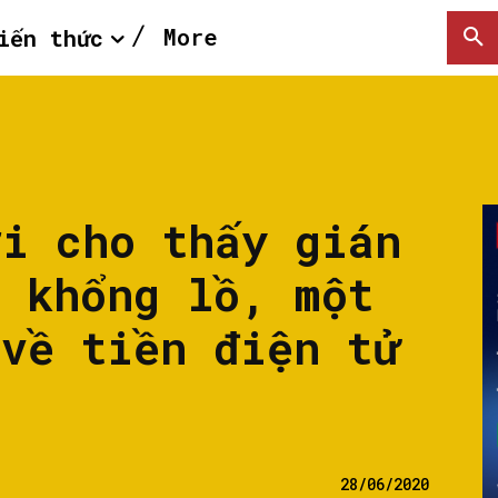
More
iến thức
ới cho thấy gián
t khổng lồ, một
 về tiền điện tử
28/06/2020