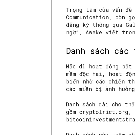
Trọng tâm của vấn đề
Communication, còn g
đăng ký thông qua Ga
ngờ”, Awake viết tro
Danh sách các 
Mặc dù hoạt động bất
mềm độc hại, hoạt độ
biến nhờ các chiến t
các miền bị ảnh hưởn
Danh sách dài cho th
gồm cryptolrict.org,
bitcoininvestmentstr
Danh sách này thậm c