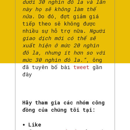
dưới 30 nghìn đô la và lần
này họ sẽ không làm thế
nữa
. Do đó, đợt giảm giá
tiếp theo sẽ không được
nhiều sự hỗ trợ nữa.
Người
giao dịch mới có thể sẽ
xuất hiện ở mức 20 nghìn
đô la, nhưng ít hơn so với
mức 30 nghìn đô la.”
, ông
đã tuyên bố bài
tweet
gần
đây
Hãy tham gia các nhóm công
đồng của chúng tôi tại:
Like