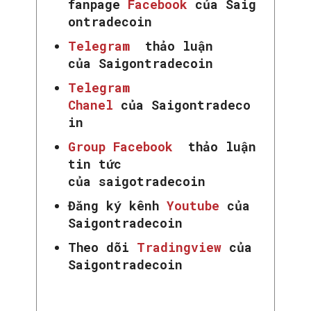
fanpage
Facebook
của Saig
ontradecoin
Telegram
thảo luận
của Saigontradecoin
Telegram
Chanel
của Saigontradeco
in
Group Facebook
thảo luận
tin tức
của saigotradecoin
Đăng ký kênh
Youtube
của
Saigontradecoin
Theo dõi
Tradingview
của
Saigontradecoin