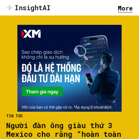
InsightAI
More
TIN TỨC
Người đàn ông giàu thứ 3
Mexico cho rằng “hoàn toàn