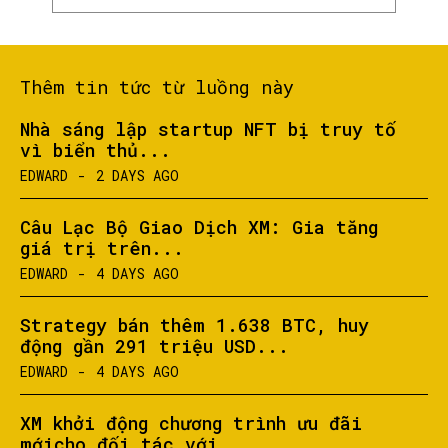
Thêm tin tức từ luồng này
Nhà sáng lập startup NFT bị truy tố
vì biển thủ...
EDWARD
-
2 DAYS AGO
Câu Lạc Bộ Giao Dịch XM: Gia tăng
SEARCH...
giá trị trên...
EDWARD
-
4 DAYS AGO
Strategy bán thêm 1.638 BTC, huy
động gần 291 triệu USD...
EDWARD
-
4 DAYS AGO
XM khởi động chương trình ưu đãi
mớicho đối tác với...