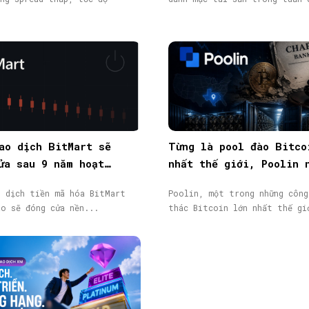
ao dịch BitMart sẽ
Từng là pool đào Bitco
ửa sau 9 năm hoạt
nhất thế giới, Poolin 
token BMX lao dốc 58%
phá sản
o dịch tiền mã hóa BitMart
Poolin, một trong những công
áo sẽ đóng cửa nền...
thác Bitcoin lớn nhất thế gi