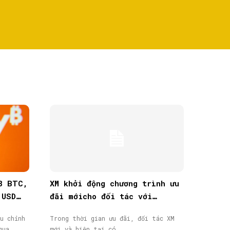
8 BTC,
XM khởi động chương trình ưu
 USD
đãi mớicho đối tác với
thưởng tiền mặt lên đến
u chỉnh
Trong thời gian ưu đãi, đối tác XM
40.000$
qua...
mới và hiện tại có...