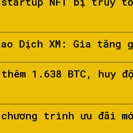
 startup NFT bị truy t
iao Dịch XM: Gia tăng 
 thêm 1.638 BTC, huy đ
 chương trình ưu đãi m