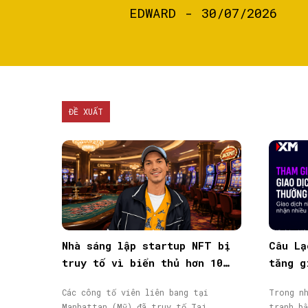
EDWARD
-
30/07/2026
ĐỀ XUẤT
Nhà sáng lập startup NFT bị
Câu Lạ
truy tố vì biển thủ hơn 10
tăng g
triệu USD vốn đầu tư
giao d
Các công tố viên liên bang tại
Trong nh
Manhattan (Mỹ) đã truy tố Taj...
tranh bằ