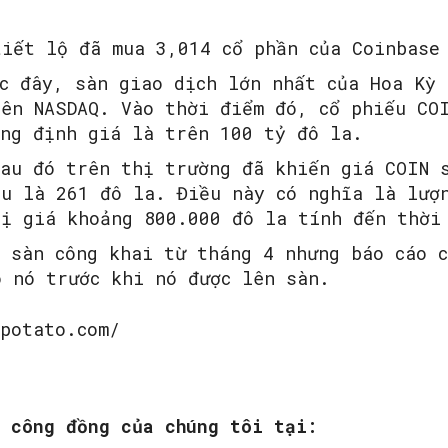
tiết lộ đã mua 3,014 cổ phần của Coinbase
c đây, sàn giao dịch lớn nhất của Hoa Kỳ 
rên NASDAQ. Vào thời điểm đó, cổ phiếu CO
ổng định giá là trên 100 tỷ đô la.
sau đó trên thị trường đã khiến giá COIN 
áu là 261 đô la. Điều này có nghĩa là lượ
rị giá khoảng 800.000 đô la tính đến thời
 sàn công khai từ tháng 4 nhưng báo cáo 
o nó trước khi nó được lên sàn.
opotato.com/
m công đồng của chúng tôi tại: