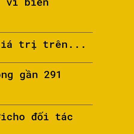
ố vì biển
giá trị trên...
ộng gần 291
ớicho đối tác