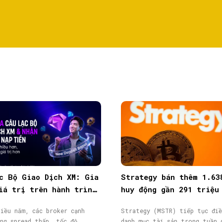
c Bộ Giao Dịch XM: Gia
Strategy bán thêm 1.63
iá trị trên hành trình
huy động gần 291 triệu
ịch
từ phát hành cổ phiếu
iều năm, các broker cạnh
Strategy (MSTR) tiếp tục điề
ng spread thấp, tốc độ
danh mục tài sản trong tuần 