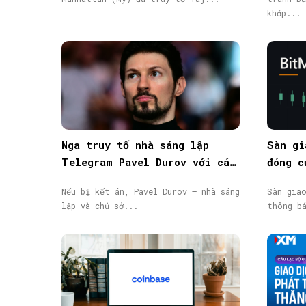
khớp...
Nga truy tố nhà sáng lập
Sàn gi
Telegram Pavel Durov với cáo
đóng c
buộc hỗ trợ khủng bố, phát
động, 
Nếu bị kết án, Pavel Durov – nhà sáng
Sàn gia
lệnh truy nã quốc tế
lập và chủ sở...
thông b