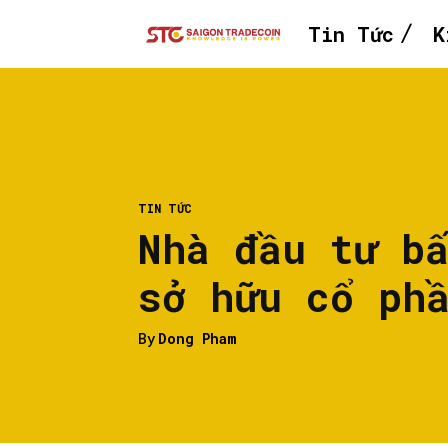
Tin Tức
K
TIN TỨC
Nhà đầu tư b
sở hữu cổ ph
By
Dong Pham