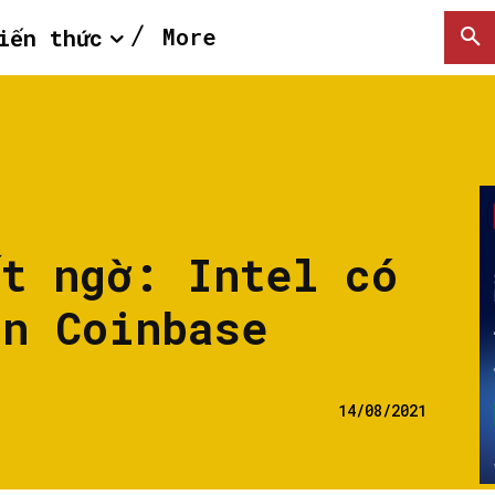
More
iến thức
ất ngờ: Intel có
ần Coinbase
14/08/2021