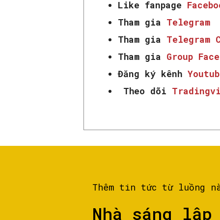
Like fanpage
Faceb
Tham gia
Telegram
Tham gia
Telegram 
Tham gia
Group Fac
Đăng ký kênh
Youtub
Theo dõi
Tradingv
Thêm tin tức từ luồng n
Nhà sáng lập