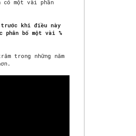
n có một vài phần
 trước khi điều này
c phân bổ một vài %
trăm trong những năm
hơn.