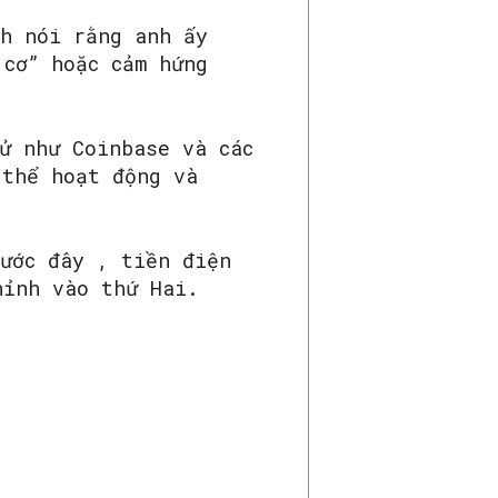
ch nói rằng anh ấy
 cơ” hoặc cảm hứng
ử như Coinbase và các
 thể hoạt động và
rước đây , tiền điện
hỉnh vào thứ Hai.