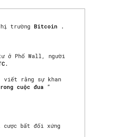
 thị trường
Bitcoin
.
tư ở Phố Wall, người
TC
.
, viết rằng sự khan
trong cuộc đua
”
t cược bất đối xứng