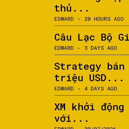
thủ...
EDWARD
-
20 HOURS AGO
Câu Lạc Bộ G
EDWARD
-
3 DAYS AGO
Strategy bán
triệu USD...
EDWARD
-
4 DAYS AGO
XM khởi động
với...
EDWARD
-
30/07/2026