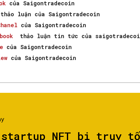
ook
của Saigontradecoin
thảo luận của Saigontradecoin
Chanel
của Saigontradecoin
ebook
thảo luận tin tức của saigotradecoi
e
của Saigontradecoin
iew
của Saigontradecoin
ày
 startup NFT bị truy t