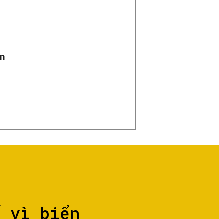
n
ố vì biển