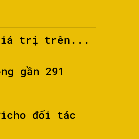
giá trị trên...
ộng gần 291
ớicho đối tác