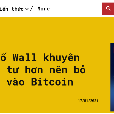
More
iến thức
hố Wall khuyên
u tư hơn nên bỏ
m vào Bitcoin
17/01/2021