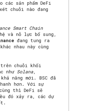
o các sản phẩm DeFi
xét chuỗi nào đang
ance Smart Chain
hệ và nỗ lực bổ sung,
inance
đang tung ra
 khác nhau này cùng
 trên chuỗi khối
hác như
Solana
,
 khả năng mới. BSC đã
nhanh hơn. Với sự
cùng thì DeFi sẽ
ều đó xảy ra, các dự
ốt.