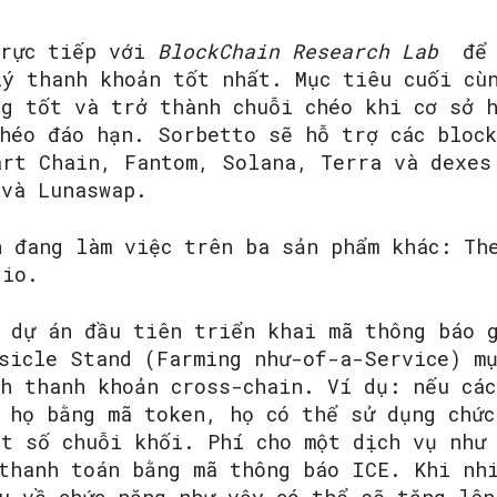
trực tiếp với
BlockChain Research Lab
để c
lý thanh khoản tốt nhất. Mục tiêu cuối cù
ng tốt và trở thành chuỗi chéo khi cơ sở h
chéo đáo hạn. Sorbetto sẽ hỗ trợ các block
art Chain, Fantom, Solana, Terra và dexes
 và Lunaswap.
n đang làm việc trên ba sản phẩm khác: Th
d.io.
 dự án đầu tiên triển khai mã thông báo 
sicle Stand (Farming như-of-a-Service) mụ
h thanh khoản cross-chain. Ví dụ: nếu cá
 họ bằng mã token, họ có thể sử dụng chức
ột số chuỗi khối. Phí cho một dịch vụ như
 thanh toán bằng mã thông báo ICE. Khi nh