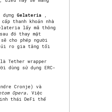
, điều này sẽ mang
ây dựng
Gelateria
,
 cấp thanh khoản nhà
elateria lấy mã thông
sau đó thay mặt
 sẽ cho phép người
rủi ro gia tăng tối
là Tether wrapper
ười dùng sử dụng ERC-
ndre Cronje) và
ntom Opera
. Việc
inh thái DeFi thể