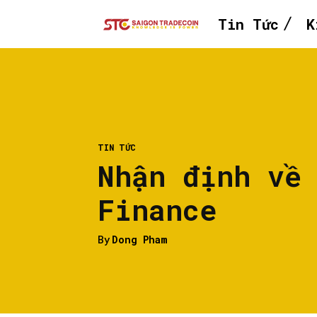
Tin Tức
K
TIN TỨC
Nhận định về
Finance
By
Dong Pham