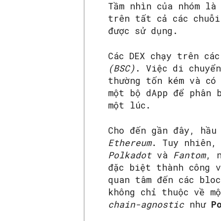
Tầm nhìn của nhóm là 
trên tất cả các chuỗi
được sử dụng.
Các DEX chạy trên cá
(BSC)
. Việc di chuyể
thường tốn kém và có
một bộ dApp để phân 
một lúc.
Cho đến gần đây, hầu
Ethereum
. Tuy nhiên,
Polkadot
và
Fantom
, 
đặc biệt thành công 
quan tâm đến các bloc
không chỉ thuộc về mộ
chain-agnostic
như
P