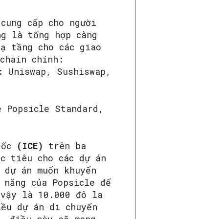
ung cấp cho người
ng là tổng hợp càng
ạ tầng cho các giao
chain chính:
: Uniswap, Sushiswap,
e Popsicle Standard,
gốc
(ICE)
trên ba
c tiêu cho các dự án
c dự án muốn khuyến
 năng của Popsicle để
 vậy là 10.000 đô la
iều dự án di chuyển