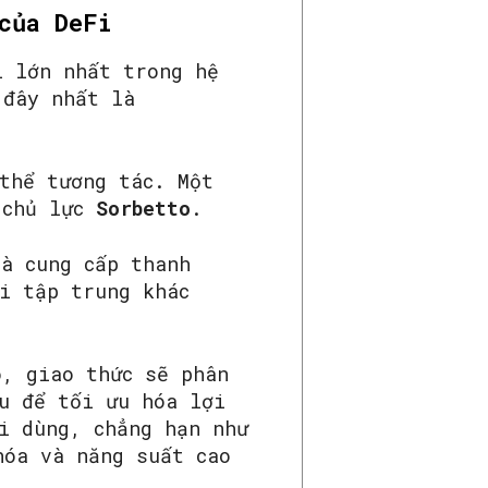
của DeFi
i lớn nhất trong hệ
đây nhất là
thể tương tác. Một
 chủ lực
Sorbetto
.
hà cung cấp thanh
i tập trung khác
ó, giao thức sẽ phân
u để tối ưu hóa lợi
i dùng, chẳng hạn như
hóa và năng suất cao