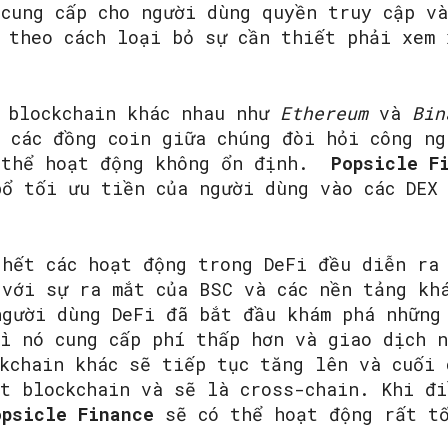
cung cấp cho người dùng quyền truy cập và
 theo cách loại bỏ sự cần thiết phải xem 
SEARCH...
c blockchain khác nhau như
Ethereum
và
Bin
n các đồng coin giữa chúng đòi hỏi công ng
 thể hoạt động không ổn định.
Popsicle F
bổ tối ưu tiền của người dùng vào các DEX
 hết các hoạt động trong DeFi đều diễn ra
 với sự ra mắt của BSC và các nền tảng k
người dùng DeFi đã bắt đầu khám phá những
vì nó cung cấp phí thấp hơn và giao dịch 
kchain khác sẽ tiếp tục tăng lên và cuối 
t blockchain và sẽ là cross-chain. Khi đi
opsicle Finance
sẽ có thể hoạt động rất t