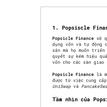
1. Popsiscle Fina
Popsicle Finance
sẽ q
dụng vốn và tự động 
sản mà họ muốn triển
quyết sự kém hiệu qu
vốn cho các sàn giao
Popsicle Finance
là m
được từ việc cung cấ
UniSwap
và
PancakeSw
Tầm nhìn của Pops