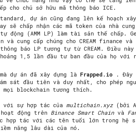
u về chức năng như vậy có thể sẽ tăng lên
iếp cho chủ sở hữu mã thông báo ICE.
Standard, dự án cũng đang lên kế hoạch x
ay sẽ chấp nhận các mã token của nhà cung
 tự động (AMM LP) làm tài sản thế chấp. G
n và cung cấp chúng cho CREAM finance và 
 thông báo LP tương tự từ CREAM. Điều này
khoảng 1,5 lần đầu tư ban đầu của họ với 
 mà dự án đã xây dựng là
Frapped.io
. Đây 
iám sát đầu tiên và duy nhất, cho phép ng
 mọi blockchain tương thích.
n với sự hợp tác của
multichain.xyz
(bởi A
 hoạt động trên
Binance Smart Chain
và
Fa
c hợp tác với các tên tuổi lớn trong hệ s
tiềm năng lâu dài của nó.