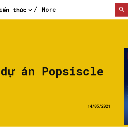
More
iến thức
 dự án Popsiscle
14/05/2021