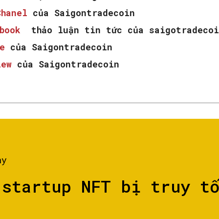
Chanel
của Saigontradecoin
ebook
thảo luận tin tức của saigotradecoi
e
của Saigontradecoin
iew
của Saigontradecoin
ày
 startup NFT bị truy t