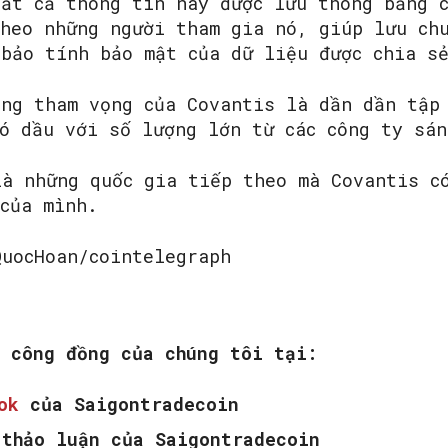
tất cả thông tin này được lưu thông bằng 
heo những người tham gia nó, giúp lưu ch
 bảo tính bảo mật của dữ liệu được chia s
ằng tham vọng của Covantis là dần dần tập
có dầu với số lượng lớn từ các công ty sá
là những quốc gia tiếp theo mà Covantis c
của mình.
QuocHoan/cointelegraph
m công đồng của chúng tôi tại:
ook
của Saigontradecoin
thảo luận của Saigontradecoin