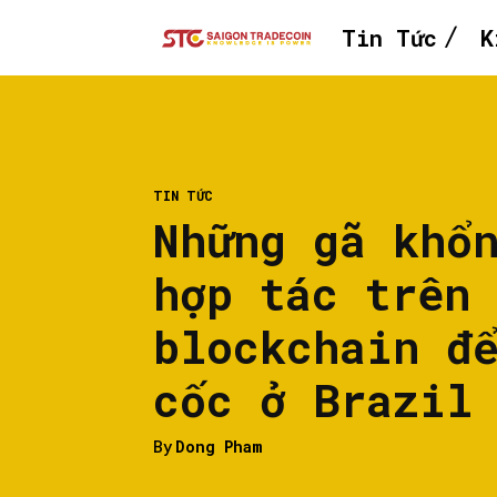
Tin Tức
K
TIN TỨC
Những gã khổ
hợp tác trên
blockchain đ
cốc ở Brazil
By
Dong Pham