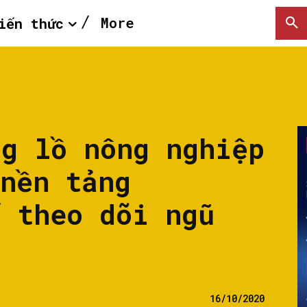
More
iến thức
ng lồ nông nghiệp
 nền tảng
ể theo dõi ngũ
16/10/2020