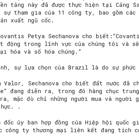
nền tảng này đã được thực hiện tại Cảng S
ó sự tham gia của 11 công ty, bao gồm các
sản xuất ngũ cốc.
ovantis Petya Sechanova cho biết:”Covant
ạt động trong lĩnh vực của chúng tôi và s
đại hóa và số hóa chúng.”
ành, sự lựa chọn của Brazil là do sự phức
 Valor, Sechanova cho biết đất nước đã chứ
le” đang diễn ra, trong đó hàng chục trun
ra, mặc dù chỉ những người mua và người g
thực. .
m đốc ủy ban hợp đồng của Hiệp hội quốc g
c công ty thương mại liên kết đang tích c