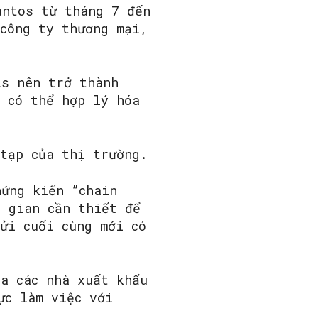
antos từ tháng 7 đến
 công ty thương mại,
is nên trở thành
ẽ có thể hợp lý hóa
 tạp của thị trường.
ng kiến ​​”chain
g gian cần thiết để
ửi cuối cùng mới có
ia các nhà xuất khẩu
ực làm việc với