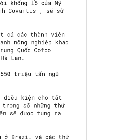
ười khổng lồ của Mỹ
nh Covantis , sẽ sử
ất cả các thành viên
oanh nông nghiệp khác
rung Quốc Cofco
 Hà Lan.
 550 triệu tấn ngũ
o điều kiện cho tất
 trong số những thứ
n ​​sẽ được tung ra
m ở Brazil và các thử