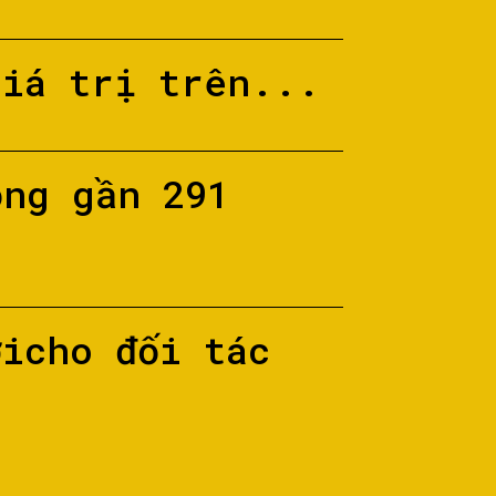
giá trị trên...
ộng gần 291
ớicho đối tác