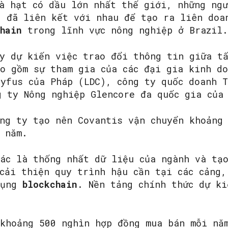
và hạt có dầu lớn nhất thế giới, những ng
, đã liên kết với nhau để tạo ra liên doa
chain
trong lĩnh vực nông nghiệp ở Brazil.
SEARCH...
y dự kiến ​​việc trao đổi thông tin giữa t
ao gồm sự tham gia của các đại gia kinh d
eyfus của Pháp (LDC), công ty quốc doanh T
g ty Nông nghiệp Glencore đa quốc gia của
ông ty tạo nên Covantis vận chuyển khoảng
 năm.
tác là thống nhất dữ liệu của ngành và tạ
cải thiện quy trình hậu cần tại các cảng,
dụng
blockchain
. Nền tảng chính thức dự kiế
 khoảng 500 nghìn hợp đồng mua bán mỗi nă