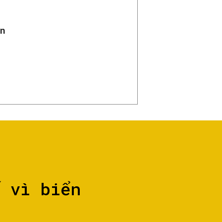
n
ố vì biển