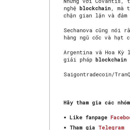
Nhưng với Covantis, 
nghệ
blockchain
, mà t
chặn gian lận và đảm
Sechanova cũng nói r
hàng ngũ cốc và hạt 
Argentina và Hoa Kỳ 
giải pháp
blockchain
Saigontradecoin/Tran
Hãy tham gia các nhó
Like fanpage
Faceb
Tham gia
Telegram