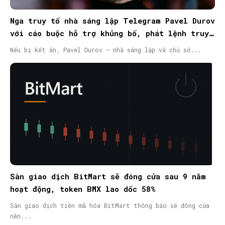
Nga truy tố nhà sáng lập Telegram Pavel Durov
với cáo buộc hỗ trợ khủng bố, phát lệnh truy
nã quốc tế
Nếu bị kết án, Pavel Durov – nhà sáng lập và chủ sở...
Sàn giao dịch BitMart sẽ đóng cửa sau 9 năm
hoạt động, token BMX lao dốc 58%
Sàn giao dịch tiền mã hóa BitMart thông báo sẽ đóng cửa
nền...