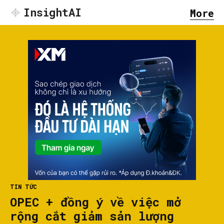
InsightAI
More
TIN TỨC
OPEC + đồng ý về việc mở
rộng cắt giảm sản lượng