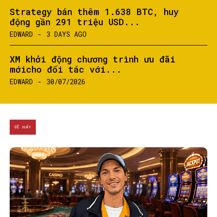
Strategy bán thêm 1.638 BTC, huy
động gần 291 triệu USD...
EDWARD
-
3 DAYS AGO
XM khởi động chương trình ưu đãi
mớicho đối tác với...
EDWARD
-
30/07/2026
ĐỀ XUẤT