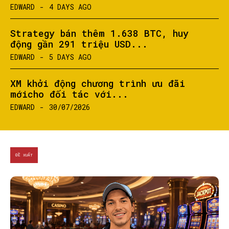
EDWARD
-
4 DAYS AGO
Strategy bán thêm 1.638 BTC, huy
động gần 291 triệu USD...
EDWARD
-
5 DAYS AGO
XM khởi động chương trình ưu đãi
mớicho đối tác với...
EDWARD
-
30/07/2026
ĐỀ XUẤT