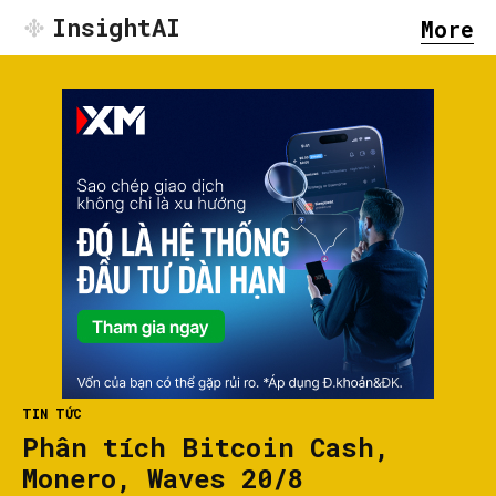
InsightAI
More
TIN TỨC
Phân tích Bitcoin Cash,
Monero, Waves 20/8