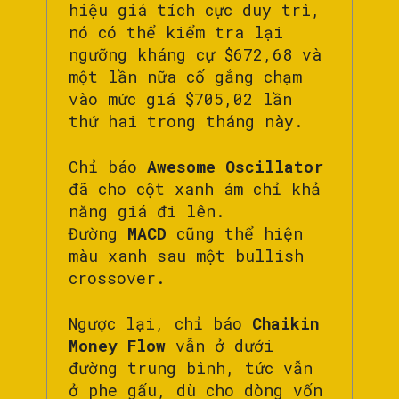
hiệu giá tích cực duy trì,
nó có thể kiểm tra lại
ngưỡng kháng cự $672,68 và
một lần nữa cố gắng chạm
vào mức giá $705,02 lần
thứ hai trong tháng này.
Chỉ báo
Awesome Oscillator
đã cho cột xanh ám chỉ khả
năng giá đi lên.
Đường
MACD
cũng thể hiện
màu xanh sau một bullish
crossover.
Ngược lại, chỉ báo
Chaikin
Money Flow
vẫn ở dưới
đường trung bình, tức vẫn
ở phe gấu, dù cho dòng vốn