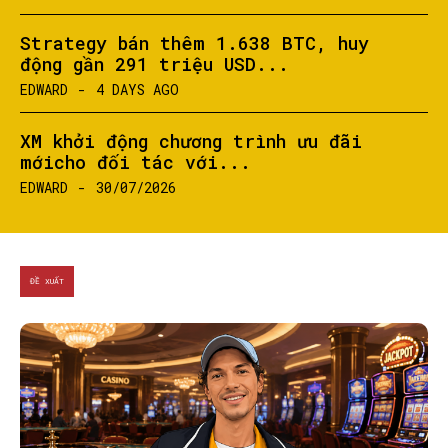
Strategy bán thêm 1.638 BTC, huy
động gần 291 triệu USD...
EDWARD
-
4 DAYS AGO
XM khởi động chương trình ưu đãi
mớicho đối tác với...
EDWARD
-
30/07/2026
ĐỀ XUẤT