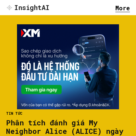
InsightAI
More
TIN TỨC
Phân tích đánh giá My
Neighbor Alice (ALICE) ngày