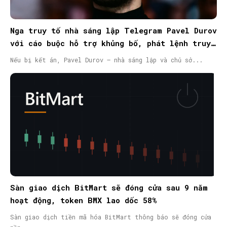
Nga truy tố nhà sáng lập Telegram Pavel Durov
với cáo buộc hỗ trợ khủng bố, phát lệnh truy
nã quốc tế
Nếu bị kết án, Pavel Durov – nhà sáng lập và chủ sở...
Sàn giao dịch BitMart sẽ đóng cửa sau 9 năm
hoạt động, token BMX lao dốc 58%
Sàn giao dịch tiền mã hóa BitMart thông báo sẽ đóng cửa