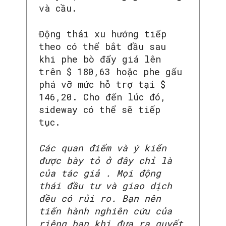
và cầu.
Động thái xu hướng tiếp
theo có thể bắt đầu sau
khi phe bò đẩy giá lên
trên $ 180,63 hoặc phe gấu
phá vỡ mức hỗ trợ tại $
146,20. Cho đến lúc đó,
sideway có thể sẽ tiếp
tục.
Các quan điểm và ý kiến ​​
được bày tỏ ở đây chỉ là
của tác giả . Mọi động
thái đầu tư và giao dịch
đều có rủi ro. Bạn nên
tiến hành nghiên cứu của
riêng bạn khi đưa ra quyết