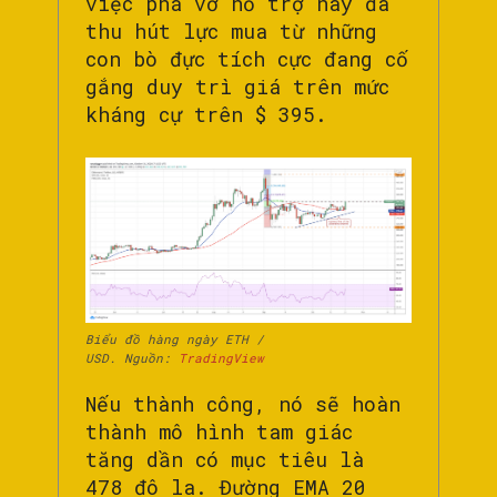
việc phá vỡ hỗ trợ này đã
thu hút lực mua từ những
con bò đực tích cực đang cố
gắng duy trì giá trên mức
kháng cự trên $ 395.
Biểu đồ hàng ngày ETH /
USD. Nguồn:
TradingView
Nếu thành công, nó sẽ hoàn
thành mô hình tam giác
tăng dần có mục tiêu là
478 đô la. Đường EMA 20