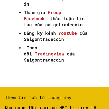
in
Tham gia
Group
Facebook
thảo luận tin
tức của saigotradecoin
Đăng ký kênh
Youtube
của
Saigontradecoin
Theo
dõi
Tradingview
của
Saigontradecoin
Thêm tin tức từ luồng này
Nhà sáng lập startup NFT bị truy tố