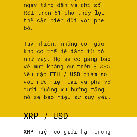
ngày tăng dần và chỉ số
RSI trên 61 cho thấy lợi
thế cận biên đối với phe
bò.
Tuy nhiên, những con gấu
khó có thể dễ dàng từ bỏ
như vậy. Họ sẽ cố gắng bảo
vệ mức kháng cự trên $ 395.
Nếu cặp
ETH / USD
giảm so
với mức hiện tại và phá vỡ
dưới đường xu hướng tăng,
nó sẽ báo hiệu sự suy yếu.
XRP / USD
XRP
hiện có giới hạn trong