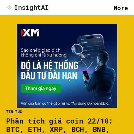
InsightAI
More
TIN TỨC
Phân tích giá coin 22/10:
BTC, ETH, XRP, BCH, BNB,