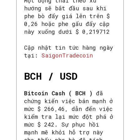
Một động thái theo xu
hướng sẽ bắt đầu sau khi
phe bò đẩy giá lên trên $
0,26 hoặc phe gấu đẩy cặp
này xuống dưới $ 0,219712
Cập nhật tin tức hàng ngày
tại:
SaigonTradecoin
BCH / USD
Bitcoin Cash ( BCH )
đã
chứng kiến ​​việc bán mạnh ở
mức $ 266,46, dẫn đến việc
kiểm tra lại mức đột phá ở
mức $ 242. Sự phục hồi
mạnh mẽ khỏi hỗ trợ này