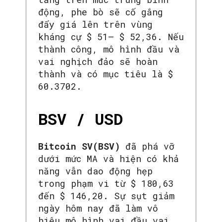
động, phe bò sẽ cố gắng
đẩy giá lên trên vùng
kháng cự $ 51– $ 52,36. Nếu
thành công, mô hình đầu và
vai nghịch đảo sẽ hoàn
thành và có mục tiêu là $
60.3702.
BSV / USD
Bitcoin SV(BSV)
đã phá vỡ
dưới mức MA và hiện có khả
năng vẫn dao động hẹp
trong phạm vi từ $ 180,63
đến $ 146,20. Sự sụt giảm
ngày hôm nay đã làm vô
hiệu mô hình vai đầu vai