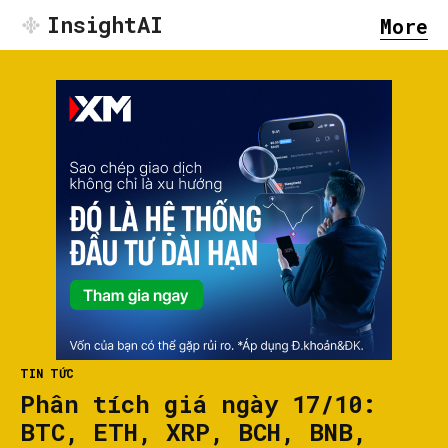
InsightAI
More
TIN TỨC
Phân tích giá ngày 17/10:
BTC, ETH, XRP, BCH, BNB,