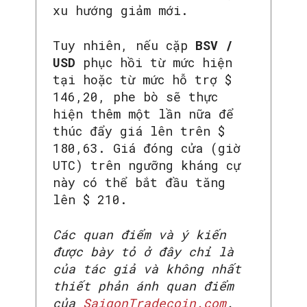
xu hướng giảm mới.
Tuy nhiên, nếu cặp
BSV /
USD
phục hồi từ mức hiện
tại hoặc từ mức hỗ trợ $
146,20, phe bò sẽ thực
hiện thêm một lần nữa để
thúc đẩy giá lên trên $
180,63. Giá đóng cửa (giờ
UTC) trên ngưỡng kháng cự
này có thể bắt đầu tăng
lên $ 210.
Các quan điểm và ý kiến ​​
được bày tỏ ở đây chỉ là
của tác giả và không nhất
thiết phản ánh quan điểm
của
SaigonTradecoin.com
.