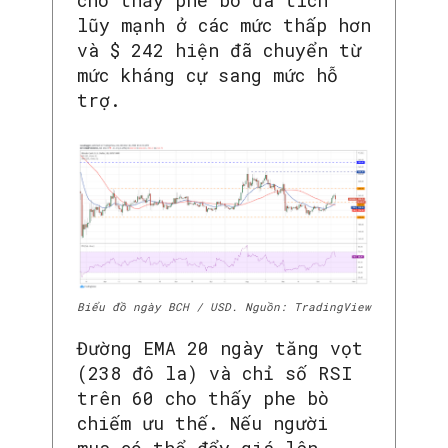
cho thấy phe bò đã tích
lũy mạnh ở các mức thấp hơn
và $ 242 hiện đã chuyển từ
mức kháng cự sang mức hỗ
trợ.
Biểu đồ ngày BCH / USD. Nguồn: TradingView
Đường EMA 20 ngày tăng vọt
(238 đô la) và chỉ số RSI
trên 60 cho thấy phe bò
chiếm ưu thế. Nếu người
mua có thể đẩy giá lên