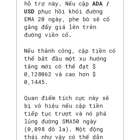
hỗ trợ này. Nếu cặp
ADA /
USD
phục hồi khỏi đường
EMA 20 ngày, phe bò sẽ cố
gắng đẩy giá lên trên
đường viền cổ.
Nếu thành công, cặp tiền có
thể bắt đầu một xu hướng
tăng mới có thể đạt $
0,128062 và cao hơn $
0,1445.
Quan điểm tích cực này sẽ
bị vô hiệu nếu cặp tiền
tiếp tục trượt và nó phá
lủng đường SMA50 ngày
(0,098 đô la). Một động
thái như vậy có thể dẫn