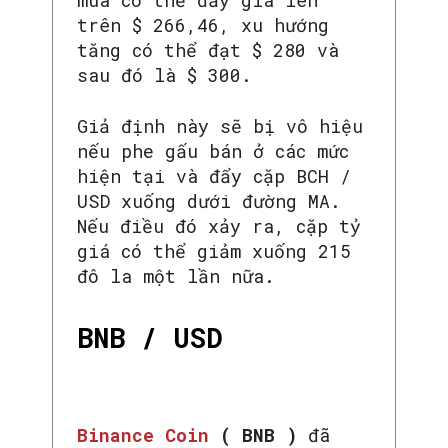
trên $ 266,46, xu hướng
tăng có thể đạt $ 280 và
sau đó là $ 300.
Giả định này sẽ bị vô hiệu
nếu phe gấu bán ở các mức
hiện tại và đẩy cặp BCH /
USD xuống dưới đường MA.
Nếu điều đó xảy ra, cặp tỷ
giá có thể giảm xuống 215
đô la một lần nữa.
BNB / USD
SEARCH...
Binance Coin
( BNB )
đã