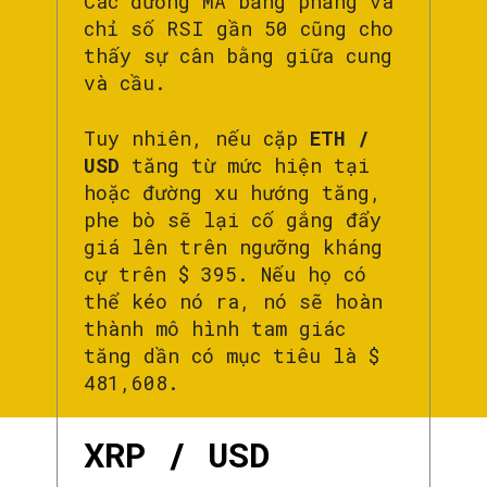
Các đường MA bằng phẳng và
chỉ số RSI gần 50 cũng cho
thấy sự cân bằng giữa cung
và cầu.
Tuy nhiên, nếu cặp
ETH /
USD
tăng từ mức hiện tại
hoặc đường xu hướng tăng,
phe bò sẽ lại cố gắng đẩy
giá lên trên ngưỡng kháng
cự trên $ 395. Nếu họ có
thể kéo nó ra, nó sẽ hoàn
thành mô hình tam giác
tăng dần có mục tiêu là $
481,608.
XRP / USD