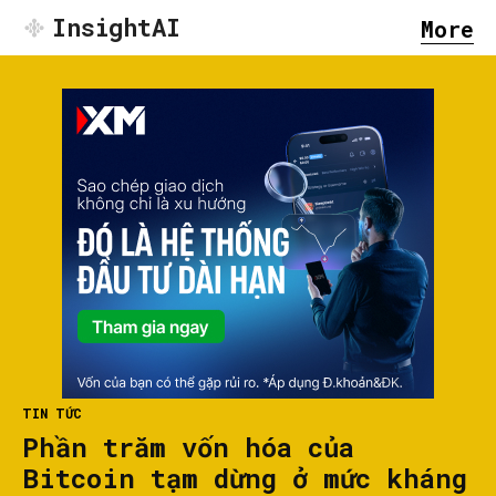
InsightAI
More
TIN TỨC
Phần trăm vốn hóa của
Bitcoin tạm dừng ở mức kháng