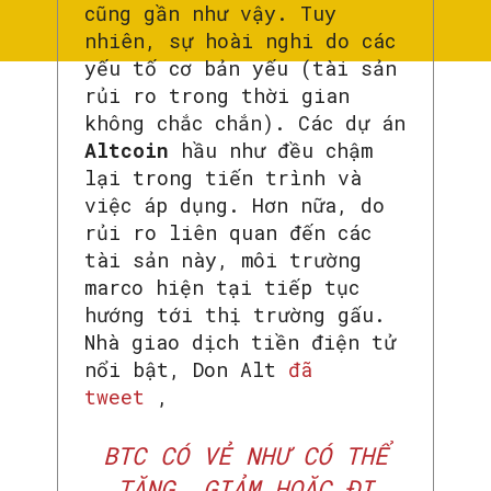
cũng gần như vậy. Tuy
nhiên, sự hoài nghi do các
yếu tố cơ bản yếu (tài sản
rủi ro trong thời gian
không chắc chắn). Các dự án
Altcoin
hầu như đều ​​chậm
lại trong tiến trình và
việc áp dụng. Hơn nữa, do
rủi ro liên quan đến các
tài sản này, môi trường
marco hiện tại tiếp tục
hướng tới thị trường gấu.
Nhà giao dịch tiền điện tử
nổi bật, Don Alt
đã
tweet
,
BTC CÓ VẺ NHƯ CÓ THỂ
TĂNG, GIẢM HOẶC ĐI