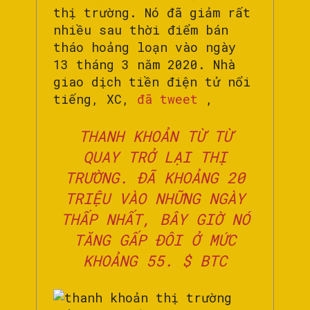
thị trường. Nó đã giảm rất
nhiều sau thời điểm bán
tháo hoảng loạn vào ngày
13 tháng 3 năm 2020. Nhà
giao dịch tiền điện tử nổi
tiếng, XC,
đã tweet
,
THANH KHOẢN TỪ TỪ
QUAY TRỞ LẠI THỊ
TRƯỜNG. ĐÃ KHOẢNG 20
TRIỆU VÀO NHỮNG NGÀY
THẤP NHẤT, BÂY GIỜ NÓ
TĂNG GẤP ĐÔI Ở MỨC
KHOẢNG 55.
$ BTC