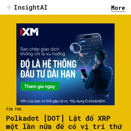
InsightAI
More
TIN TỨC
Polkadot [DOT] Lật đổ XRP
một lần nữa để có vị trí thứ