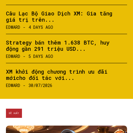
Câu Lạc Bộ Giao Dịch XM: Gia tăng
giá trị trên...
EDWARD
-
4 DAYS AGO
Strategy bán thêm 1.638 BTC, huy
động gần 291 triệu USD...
EDWARD
-
5 DAYS AGO
XM khởi động chương trình ưu đãi
mớicho đối tác với...
EDWARD
-
30/07/2026
ĐỀ XUẤT