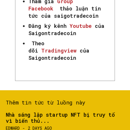
Tham gia
Group
Facebook
thảo luận tin
tức của saigotradecoin
Đăng ký kênh
Youtube
của
Saigontradecoin
Theo
dõi
Tradingview
của
Saigontradecoin
Thêm tin tức từ luồng này
SEARCH...
Nhà sáng lập startup NFT bị truy tố
vì biển thủ...
EDWARD
-
2 DAYS AGO