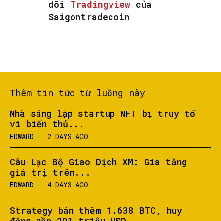
dõi
Tradingview
của
Saigontradecoin
SEARCH...
Thêm tin tức từ luồng này
Nhà sáng lập startup NFT bị truy tố
vì biển thủ...
EDWARD
-
2 DAYS AGO
Câu Lạc Bộ Giao Dịch XM: Gia tăng
giá trị trên...
EDWARD
-
4 DAYS AGO
Strategy bán thêm 1.638 BTC, huy
động gần 291 triệu USD...