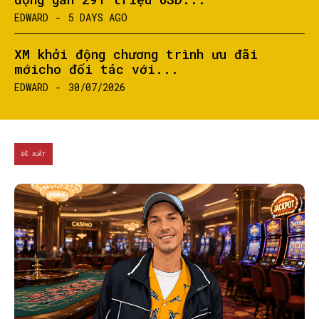
EDWARD
-
5 DAYS AGO
XM khởi động chương trình ưu đãi
mớicho đối tác với...
EDWARD
-
30/07/2026
ĐỀ XUẤT