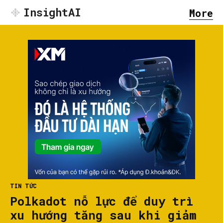
InsightAI
More
TIN TỨC
Polkadot nỗ lực để duy trì
xu hướng tăng sau khi giảm