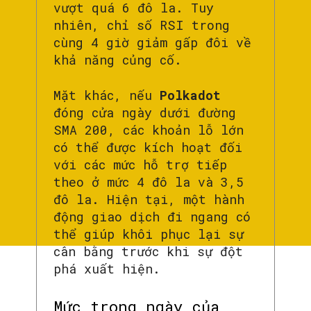
vượt quá 6 đô la. Tuy
nhiên, chỉ số RSI trong
cùng 4 giờ giảm gấp đôi về
khả năng củng cố.
Mặt khác, nếu
Polkadot
đóng cửa ngày dưới đường
SMA 200, các khoản lỗ lớn
có thể được kích hoạt đối
với các mức hỗ trợ tiếp
theo ở mức 4 đô la và 3,5
đô la. Hiện tại, một hành
động giao dịch đi ngang có
thể giúp khôi phục lại sự
cân bằng trước khi sự đột
phá xuất hiện.
Mức trong ngày của