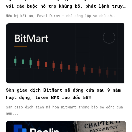
với cáo buộc hỗ trợ khủng bố, phát lệnh truy
nã quốc tế
Nếu bị kết án, Pavel Durov – nhà sáng lập và chủ sở...
Sàn giao dịch BitMart sẽ đóng cửa sau 9 năm
hoạt động, token BMX lao dốc 58%
Sàn giao dịch tiền mã hóa BitMart thông báo sẽ đóng cửa
nền...