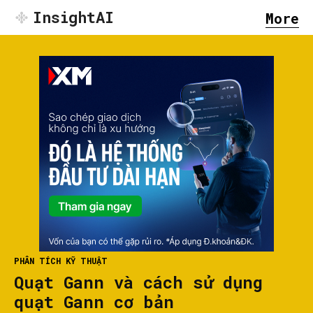
InsightAI
More
PHÂN TÍCH KỸ THUẬT
Quạt Gann và cách sử dụng
quạt Gann cơ bản