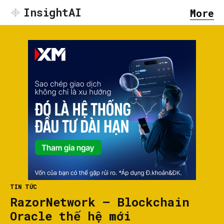
InsightAI
More
TIN TỨC
RazorNetwork – Blockchain
Oracle thế hệ mới