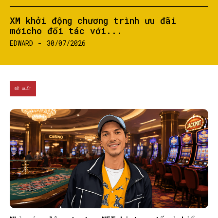
XM khởi động chương trình ưu đãi
mớicho đối tác với...
EDWARD
-
30/07/2026
ĐỀ XUẤT