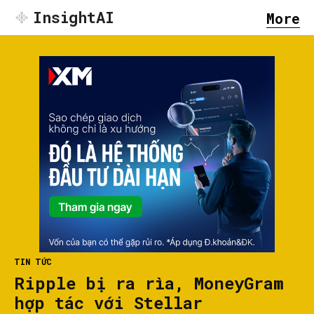
InsightAI
More
TIN TỨC
Ripple bị ra rìa, MoneyGram
hợp tác với Stellar