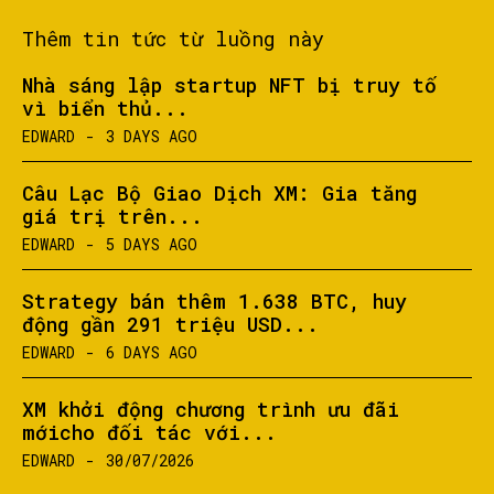
Thêm tin tức từ luồng này
Nhà sáng lập startup NFT bị truy tố
vì biển thủ...
EDWARD
-
3 DAYS AGO
Câu Lạc Bộ Giao Dịch XM: Gia tăng
giá trị trên...
EDWARD
-
5 DAYS AGO
Strategy bán thêm 1.638 BTC, huy
động gần 291 triệu USD...
EDWARD
-
6 DAYS AGO
XM khởi động chương trình ưu đãi
mớicho đối tác với...
EDWARD
-
30/07/2026