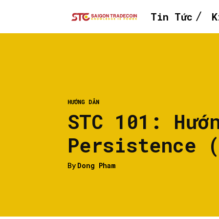
Tin Tức
K
HƯỚNG DẪN
STC 101: Hướ
Persistence 
By
Dong Pham