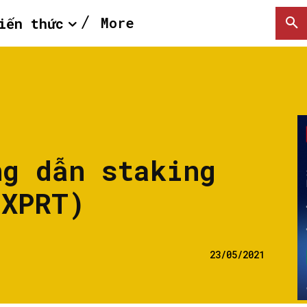
More
iến thức
ng dẫn staking
(XPRT)
23/05/2021