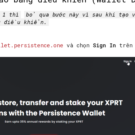
 1 thì
bỏ qua bước này vì sau khi tạo v
g điều khiển.
llet.persistence.one
và chọn
Sign In
trên 