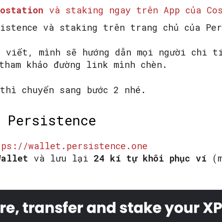
ostation
và staking ngay trên App của Cos
istence và staking trên trang chủ của Per
SEARCH...
 viết, mình sẽ hướng dẫn mọi người chi ti
tham khảo đường link mình chèn.
 thì chuyển sang bước 2 nhé.
 Persistence
tps://wallet.persistence.one
Wallet
và lưu lại
24 kí tự khôi phục ví
(m