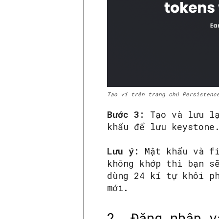
Tạo ví trên trang chủ Persistenc
Bước 3:
Tạo và lưu l
khẩu để lưu keystone
Lưu ý:
Mật khẩu và f
không khớp thì bạn s
dùng 24 kí tự khôi p
mới.
2. Đăng nhập v