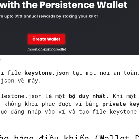
e
ại file
keystone.json
tại một nơi an toàn.
.json về máy.
ilestone.json là một
bộ duy nhất
. Khi một
ẽ không khôi phục được ví bằng
private ke
hục đăng nhập vào ví và tạo file keystone
ào bảng điều khiển (Wallet 