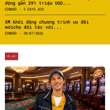
động gần 291 triệu USD...
EDWARD
-
5 DAYS AGO
SEARCH...
XM khởi động chương trình ưu đãi
mớicho đối tác với...
EDWARD
-
30/07/2026
ĐỀ XUẤT