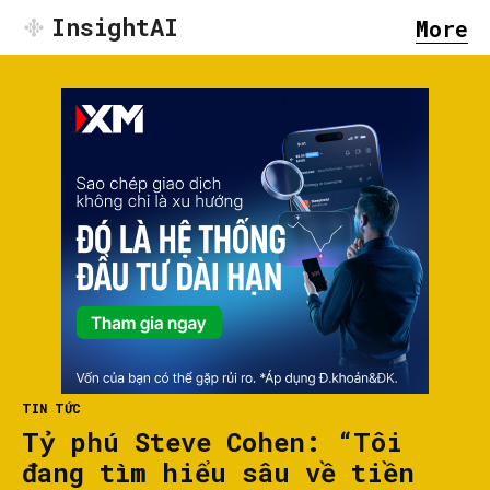
InsightAI
More
TIN TỨC
Tỷ phú Steve Cohen: “Tôi
đang tìm hiểu sâu về tiền