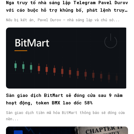
Nga truy tố nhà sáng lập Telegram Pavel Durov
với cáo buộc hỗ trợ khủng bố, phát lệnh truy
nã quốc tế
Nếu bị kết án, Pavel Durov – nhà sáng lập và chủ sở...
Sàn giao dịch BitMart sẽ đóng cửa sau 9 năm
hoạt động, token BMX lao dốc 58%
Sàn giao dịch tiền mã hóa BitMart thông báo sẽ đóng cửa
nền...