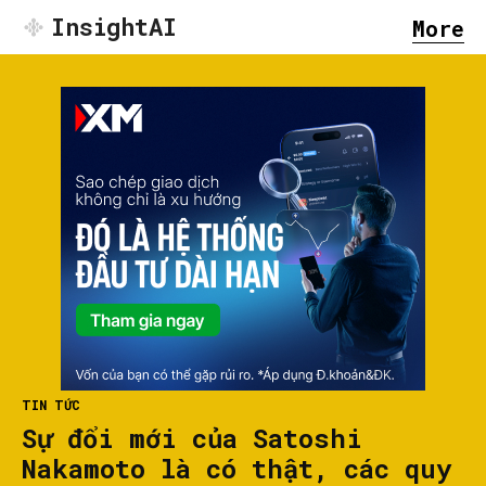
InsightAI
More
TIN TỨC
Sự đổi mới của Satoshi
Nakamoto là có thật, các quy