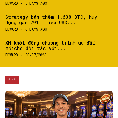
EDWARD
-
5 DAYS AGO
Strategy bán thêm 1.638 BTC, huy
động gần 291 triệu USD...
EDWARD
-
6 DAYS AGO
XM khởi động chương trình ưu đãi
mớicho đối tác với...
EDWARD
-
30/07/2026
ĐỀ XUẤT