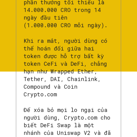
phần thưởng tối thiểu là
14.000.000 CRO trong 14
ngày đầu tiên
(1.000.000 CRO mỗi ngày).
Khi ra mắt, người dùng có
thể hoán đổi giữa hai
token được hỗ trợ bất kỳ
token CeFi và DeFi, chẳng
hạn như Wrapped Ether,
Tether, DAI, Chainlink,
Compound và Coin
Crypto.com
Để xóa bỏ mọi lo ngại của
người dùng, Crypto.com cho
biết DeFi Swap là một
nhánh của Uniswap V2 và đã