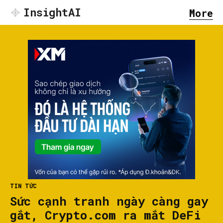
InsightAI
More
TIN TỨC
Sức cạnh tranh ngày càng gay
gắt, Crypto.com ra mắt DeFi