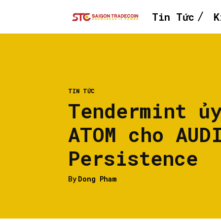
Tin Tức
K
TIN TỨC
Tendermint ủ
ATOM cho AUD
Persistence
By
Dong Pham