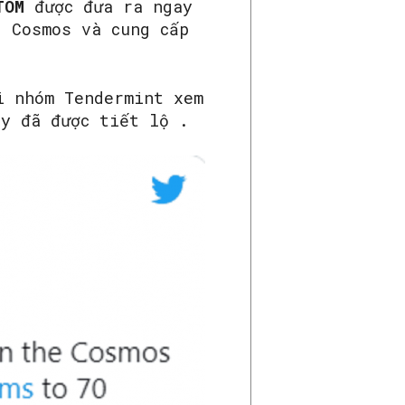
TOM
được đưa ra ngay
g Cosmos và cung cấp
i nhóm Tendermint xem
ây đã được tiết lộ .