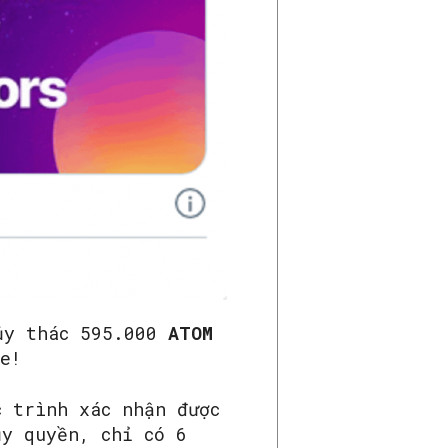
 ủy thác 595.000
ATOM
e!
c trình xác nhận được
ủy quyền, chỉ có 6