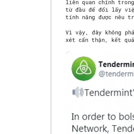
liên quan chính tron
từ đầu để đổi lấy vi
tính năng được nêu t
Vì vậy, đây không ph
xét cẩn thận, kết qu