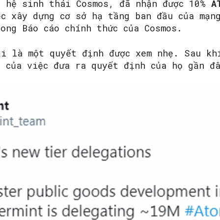
g hệ sinh thái Cosmos, đã nhận được 10%
A
ệc xây dựng cơ sở hạ tầng ban đầu của mạn
rong Báo cáo chính thức của Cosmos.
SEARCH...
ải là một quyết định được xem nhẹ. Sau kh
ả của việc đưa ra quyết định của họ gần đ