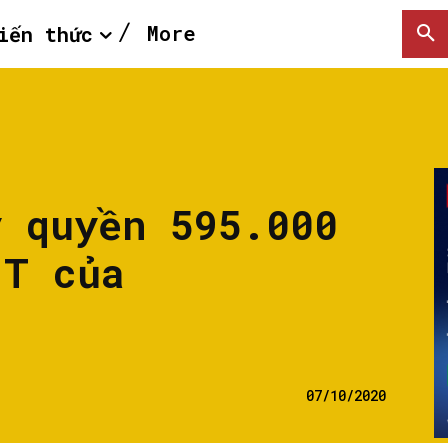
More
iến thức
y quyền 595.000
IT của
07/10/2020