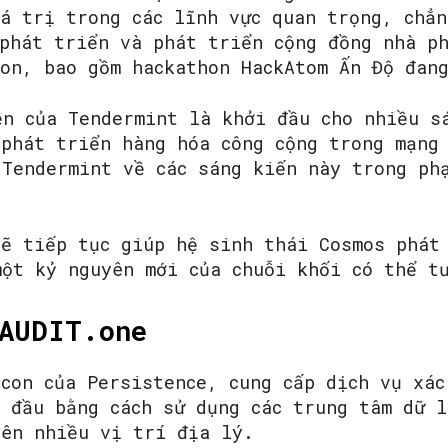
iá trị trong các lĩnh vực quan trọng, chẳn
 phát triển và phát triển cộng đồng nhà p
hon, bao gồm hackathon HackAtom Ấn Độ đan
yền của Tendermint là khởi đầu cho nhiều sá
 phát triển hàng hóa công cộng trong mạng
Tendermint về các sáng kiến ​​này trong ph
sẽ tiếp tục giúp hệ sinh thái Cosmos phát
một kỷ nguyên mới của chuỗi khối có thể t
AUDIT.one
con của Persistence, cung cấp dịch vụ xác
g đầu bằng cách sử dụng các trung tâm dữ l
rên nhiều vị trí địa lý.