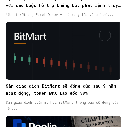
với cáo buộc hỗ trợ khủng bố, phát lệnh truy
nã quốc tế
Nếu bị kết án, Pavel Durov – nhà sáng lập và chủ sở...
Sàn giao dịch BitMart sẽ đóng cửa sau 9 năm
hoạt động, token BMX lao dốc 58%
Sàn giao dịch tiền mã hóa BitMart thông báo sẽ đóng cửa
nền...