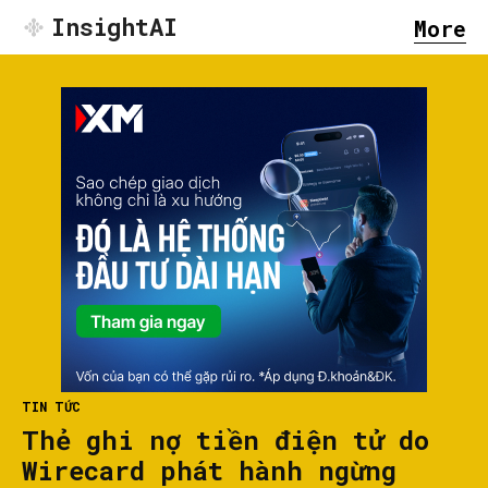
InsightAI
More
TIN TỨC
Thẻ ghi nợ tiền điện tử do
Wirecard phát hành ngừng