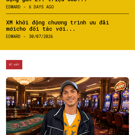
EDWARD
-
6 DAYS AGO
SEARCH...
XM khởi động chương trình ưu đãi
mớicho đối tác với...
EDWARD
-
30/07/2026
ĐỀ XUẤT