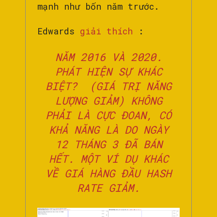
mạnh như bốn năm trước.
Edwards
giải thích
:
NĂM 2016 VÀ 2020.
PHÁT HIỆN SỰ KHÁC
BIỆT? (GIÁ TRỊ NĂNG
LƯỢNG GIẢM) KHÔNG
PHẢI LÀ CỰC ĐOAN, CÓ
KHẢ NĂNG LÀ DO NGÀY
12 THÁNG 3 ĐÃ BÁN
HẾT. MỘT VÍ DỤ KHÁC
VỀ GIÁ HÀNG ĐẦU HASH
RATE GIẢM.