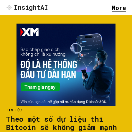
InsightAI
More
TIN TỨC
Theo một số dự liệu thì
Bitcoin sẽ không giảm mạnh