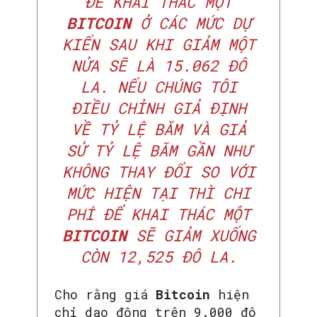
ĐỂ KHAI THÁC MỘT
BITCOIN
Ở CÁC MỨC DỰ
KIẾN ​​SAU KHI GIẢM MỘT
NỬA SẼ LÀ 15.062 ĐÔ
LA. NẾU CHÚNG TÔI
ĐIỀU CHỈNH GIẢ ĐỊNH
VỀ TỶ LỆ BĂM VÀ GIẢ
SỬ TỶ LỆ BĂM GẦN NHƯ
KHÔNG THAY ĐỔI SO VỚI
MỨC HIỆN TẠI THÌ CHI
PHÍ ĐỂ KHAI THÁC MỘT
BITCOIN
SẼ GIẢM XUỐNG
CÒN 12,525 ĐÔ LA.
Cho rằng giá
Bitcoin
hiện
chỉ dao động trên 9.000 đô