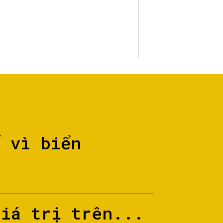
ố vì biển
giá trị trên...