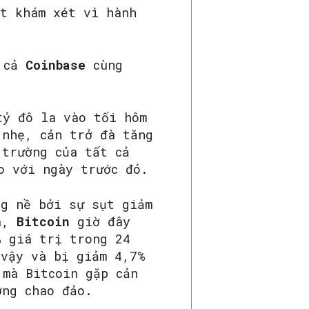
t khám xét vì hành
à cả
Coinbase
cùng
tỷ đô la vào tối hôm
 nhẹ, cản trở đà tăng
 trường của tất cả
o với ngày trước đó.
ng nề bởi sự sụt giảm
a,
Bitcoin
giờ đây
% giá trị trong 24
vậy và bị giảm 4,7%
 mà Bitcoin gặp cản
ờng chao đảo.