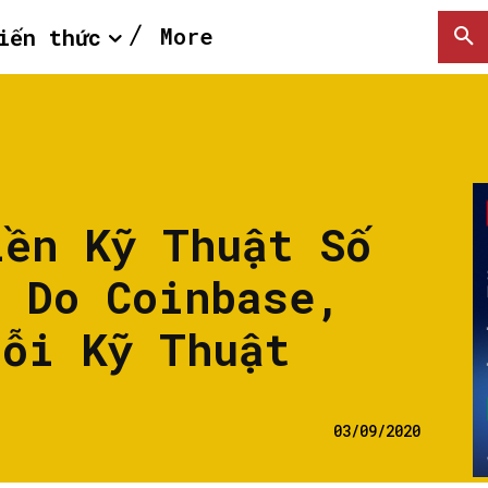
More
iến thức
iền Kỹ Thuật Số
h Do Coinbase,
Lỗi Kỹ Thuật
03/09/2020