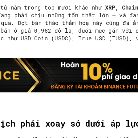
 tử nằm trong top mười khác như
XRP, Chai
ang phải chịu những tổn thất lớn – và đa
 qua. Đợt bán tháo thảm hoạ này cũng đã ả
 bán ở giá 0,982 đô la, dưới mức gán với 
ác như USD Coin (USDC), True USD (TUSD), 
ịch phải xoay sở dưới áp lự