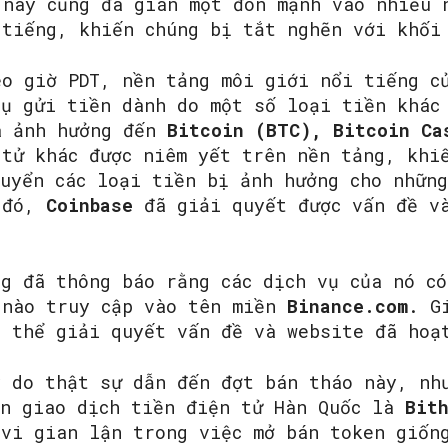
 nay cũng đã gián một đòn mạnh vào nhiều 
 tiếng, khiến chúng bị tắt nghẽn với khối
eo giờ PDT, nền tảng môi giới nổi tiếng 
vụ gửi tiền dành do một số loại tiền khác
ã ảnh hưởng đến
Bitcoin (BTC), Bitcoin Ca
 tử khác được niêm yết trên nền tảng, khi
huyển các loại tiền bị ảnh hưởng cho nhữn
 đó,
Coinbase
đã giải quyết được vấn đề và
g đã thông báo rằng các dịch vụ của nó có
 nào truy cập vào tên miền
Binance.com
. G
ó thể giải quyết vấn đề và website đã hoạ
ý do thật sự dẫn đến đợt bán tháo này, nh
àn giao dịch tiền điện tử Hàn Quốc là
Bith
 vi gian lận trong việc mở bán token giốn