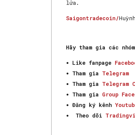
lửa.
Saigontradecoin/
Huỳn
Hãy tham gia các nhó
Like fanpage
Faceb
Tham gia
Telegram
Tham gia
Telegram 
Tham gia
Group Fac
Đăng ký kênh
Youtub
Theo dõi
Tradingv