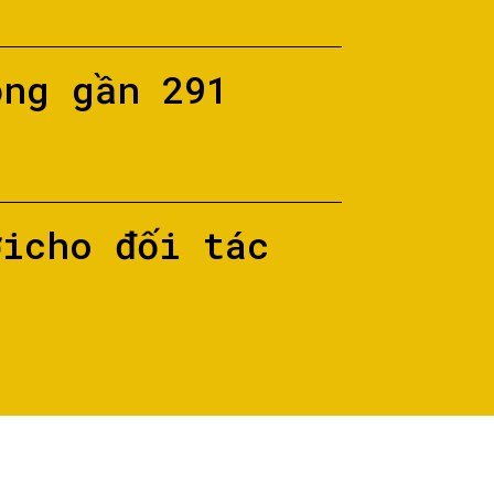
ộng gần 291
ớicho đối tác