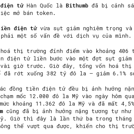
 điện tử
Hàn Quốc là
Bithumb
đã bị cảnh sá
việc mở bán token.
iền điện tử
vừa sụt giảm nghiêm trọng v
SEARCH...
phải một số vấn đề với dịch vụ của mình.
 hoá thị trường đỉnh điểm vào khoảng 406 
ền điện tử liền bước vào một đợt sụt giảm
 vài giờ trước. Giờ đây, tổng vốn hoá thị
ố đã rớt xuống 382 tỷ đô la – giảm 6.1% s
các đồng tiền điện tử đều bị ảnh hưởng nặ
 chạm mốc 12.000 đô la Mỹ vào ngày hôm qu
 mức khoảng 11.362 đô la Mỹ và đã mất 4,5
m
cũng đã bị ảnh hưởng nặng tương tự như 
Mỹ. Giờ thì đây là lần thứ ba trong tháng
hông thể vượt qua được, khiến cho thị trư