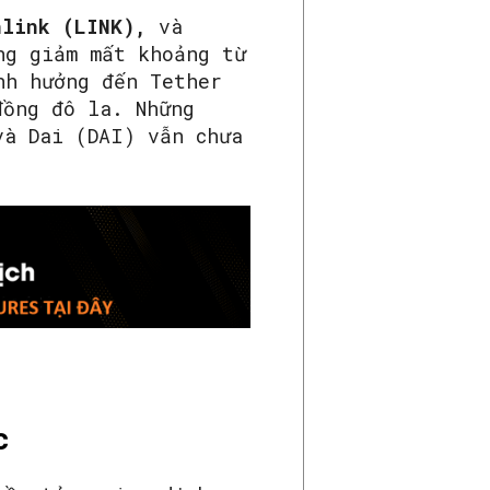
nlink (LINK),
và
ng giảm mất khoảng từ
nh hưởng đến Tether
đồng đô la. Những
và Dai (DAI) vẫn chưa
c