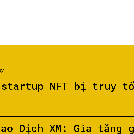
ày
 startup NFT bị truy t
iao Dịch XM: Gia tăng 