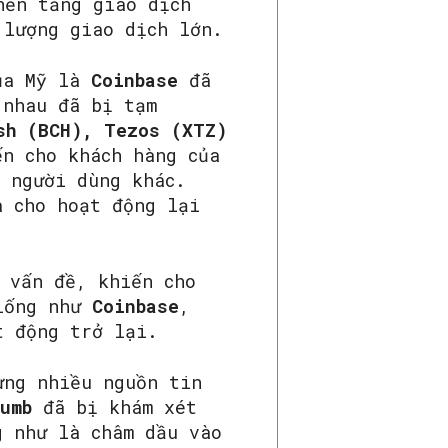
nền tảng giao dịch
 lượng giao dịch lớn.
của Mỹ là
Coinbase
đã
 nhau đã bị tạm
sh (BCH), Tezos (XTZ)
ến cho khách hàng của
g người dùng khác.
 cho hoạt động lại
 vấn đề, khiến cho
iống như
Coinbase
,
t động trở lại.
ưng nhiều nguồn tin
umb
đã bị khám xét
g như là châm dầu vào