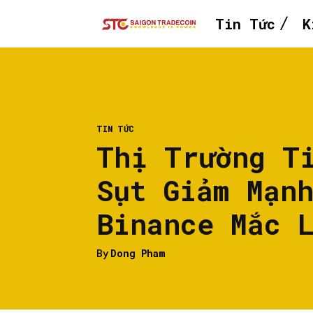
Tin Tức
K
TIN TỨC
Thị Trường T
Sụt Giảm Mạn
Binance Mắc 
By
Dong Pham