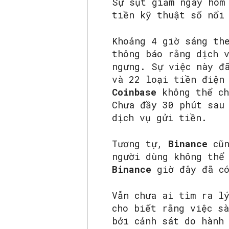
Sự sụt giảm ngày hôm
tiền kỹ thuật số nổi
Khoảng 4 giờ sáng th
thông báo rằng dịch 
ngưng. Sự việc này đ
và 22 loại tiền điện
Coinbase
không thể c
Chưa đầy 30 phút sau
dịch vụ gửi tiền.
Tương tự,
Binance
cũn
người dùng không thể
Binance
giờ đây đã c
Vẫn chưa ai tìm ra l
cho biết rằng việc s
bởi cảnh sát do hành