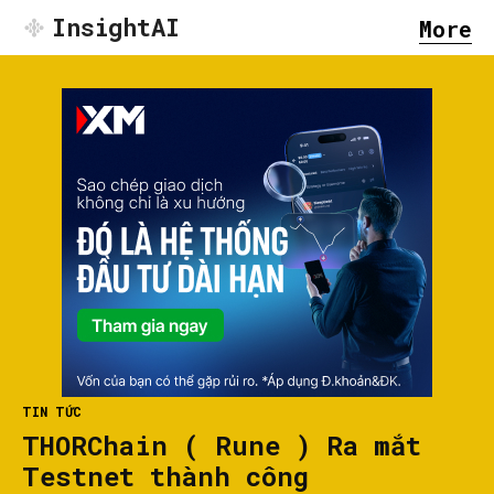
InsightAI
More
TIN TỨC
THORChain ( Rune ) Ra mắt
Testnet thành công