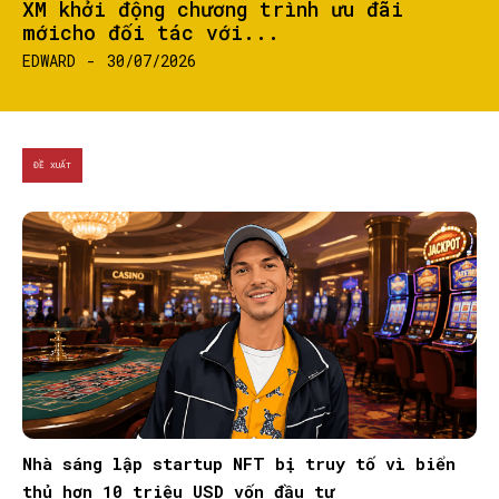
XM khởi động chương trình ưu đãi
mớicho đối tác với...
EDWARD
-
30/07/2026
ĐỀ XUẤT
Nhà sáng lập startup NFT bị truy tố vì biển
thủ hơn 10 triệu USD vốn đầu tư