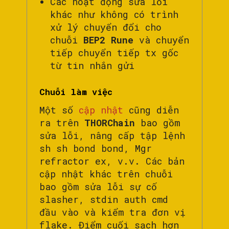
Các hoạt động sửa lỗi
khác như không có trình
xử lý chuyển đổi cho
chuỗi
BEP2 Rune
và chuyển
tiếp chuyển tiếp tx gốc
từ tin nhắn gửi
Chuỗi làm việc
Một số
cập nhật
cũng diễn
ra trên
THORChain
bao gồm
sửa lỗi, nâng cấp tập lệnh
sh sh bond bond, Mgr
refractor ex, v.v. Các bản
cập nhật khác trên chuỗi
bao gồm sửa lỗi sự cố
slasher, stdin auth cmd
đầu vào và kiểm tra đơn vị
flake. Điểm cuối sạch hơn