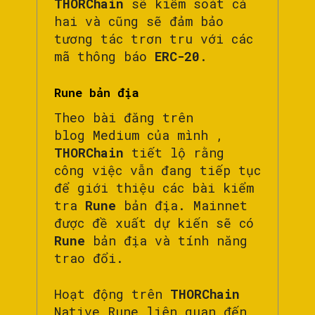
THORChain
sẽ kiểm soát cả
hai và cũng sẽ đảm bảo
tương tác trơn tru với các
mã thông báo
ERC-20
.
Rune bản địa
Theo bài đăng trên
blog Medium của mình ,
THORChain
tiết lộ rằng
công việc vẫn đang tiếp tục
để giới thiệu các bài kiểm
tra
Rune
bản địa. Mainnet
được đề xuất dự kiến ​​sẽ có
Rune
bản địa và tính năng
trao đổi.
Hoạt động trên
THORChain
Native Rune liên quan đến