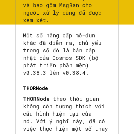
và bao gồm MsgBan cho
người xử lý cũng đã được
xem xét.
Một số nâng cấp mô-đun
khác đã diễn ra, chủ yếu
trong số đó là bản cập
nhật của Cosmos SDK (bộ
phát triển phần mềm)
v0.38.3 lên v0.38.4.
THORNode
THORNode
theo thời gian
không còn tương thích với
cấu hình hiện tại của
nó. Với ý nghĩ này, đã có
việc thực hiện một số thay